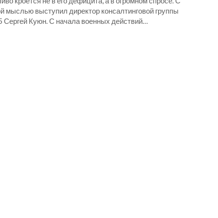
иво кроется не в его дефицита, а в огромном спросе. С
ой мыслью выступил директор консалтинговой группы
5 Сергей Куюн. С начала военных действий…