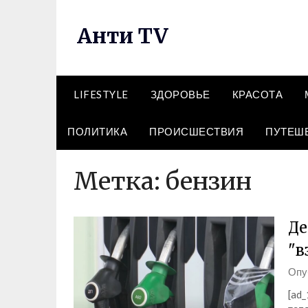
Перейти
к
Анти TV
содержимому
LIFESTYLE
ЗДОРОВЬЕ
КРАСОТА
ПОЛИТИКА
ПРОИСШЕСТВИЯ
ПУТЕШ
Метка:
бензин
Де
"в
Опу
[ad_