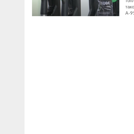
топл
так
А-9