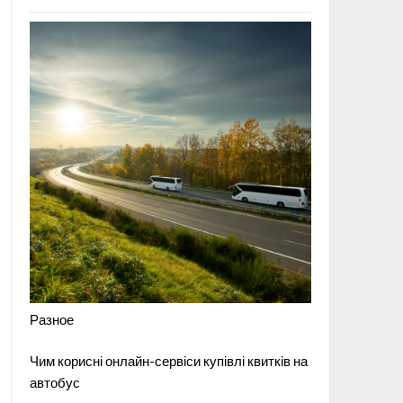
Разное
Чим корисні онлайн-сервіси купівлі квитків на
автобус