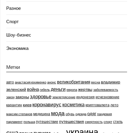
Разное
Спорт
Шоу-бизнес
Экономика
Метки
великобритания
владимир
авто
анастасия юхименко
анонс
весна
деньги
война
зеленский
жертвы
гибель
европа
заболеваемость
здоровье
законы
индонезия
исчезновение
закон
землетрясение
коронавирус
косметика
киев
карантин
криптовалюта
лето
мода
одяг
медицина
максим степанов
обувь
одежда
пандемия
путешествия
путешествие
стиль
парламент
польша
смертность
спорт
украина
сша
туризм