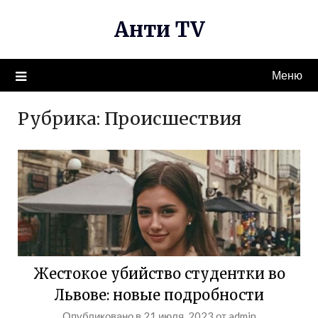
Перейти
Анти TV
к
содержимому
Меню
Рубрика:
Происшествия
Жестокое убийство студентки во
Львове: новые подробности
Опубликовано в
21 июля, 2023
от
admin