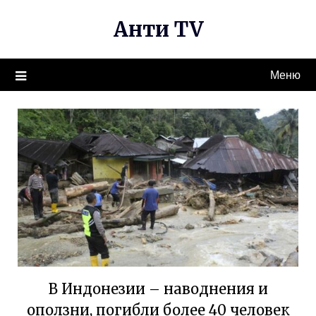
Перейти
Анти TV
к
содержимому
Меню
В Индонезии – наводнения и
оползни, погибли более 40 человек