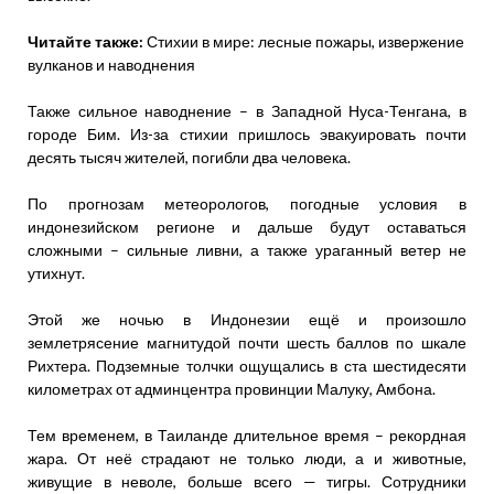
Читайте также:
Стихии в мире: лесные пожары, извержение
вулканов и наводнения
Также сильное наводнение – в Западной Нуса-Тенгана, в
городе Бим. Из-за стихии пришлось эвакуировать почти
десять тысяч жителей, погибли два человека.
По прогнозам метеорологов, погодные условия в
индонезийском регионе и дальше будут оставаться
сложными – сильные ливни, а также ураганный ветер не
утихнут.
Этой же ночью в Индонезии ещё и произошло
землетрясение магнитудой почти шесть баллов по шкале
Рихтера. Подземные толчки ощущались в ста шестидесяти
километрах от админцентра провинции Малуку, Амбона.
Тем временем, в Таиланде длительное время – рекордная
жара. От неё страдают не только люди, а и животные,
живущие в неволе, больше всего — тигры. Сотрудники