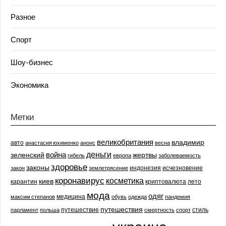
Разное
Спорт
Шоу-бизнес
Экономика
Метки
великобритания
владимир
авто
анастасия юхименко
анонс
весна
деньги
война
зеленский
жертвы
гибель
европа
заболеваемость
здоровье
законы
индонезия
исчезновение
закон
землетрясение
коронавирус
косметика
киев
карантин
криптовалюта
лето
мода
одяг
медицина
максим степанов
обувь
одежда
пандемия
путешествия
путешествие
стиль
парламент
польша
смертность
спорт