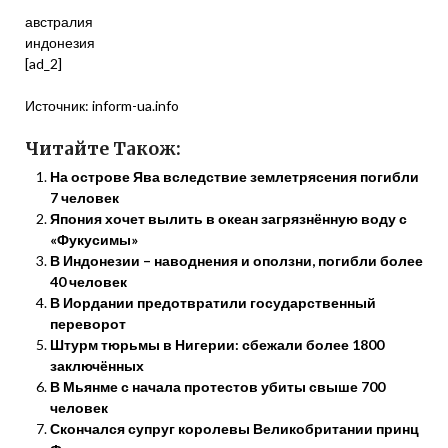
австралия
индонезия
[ad_2]
Источник:
inform-ua.info
Читайте Також:
На острове Ява вследствие землетрясения погибли
7 человек
Япония хочет вылить в океан загрязнённую воду с
«Фукусимы»
В Индонезии – наводнения и оползни, погибли более
40 человек
В Иордании предотвратили государственный
переворот
Штурм тюрьмы в Нигерии: сбежали более 1800
заключённых
В Мьянме с начала протестов убиты свыше 700
человек
Скончался супруг королевы Великобритании принц