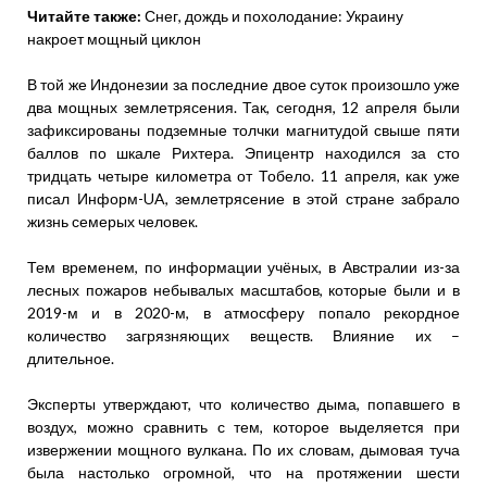
Читайте также:
Снег, дождь и похолодание: Украину
накроет мощный циклон
В той же Индонезии за последние двое суток произошло уже
два мощных землетрясения. Так, сегодня, 12 апреля были
зафиксированы подземные толчки магнитудой свыше пяти
баллов по шкале Рихтера. Эпицентр находился за сто
тридцать четыре километра от Тобело. 11 апреля, как уже
писал Информ-UA, землетрясение в этой стране забрало
жизнь семерых человек.
Тем временем, по информации учёных, в Австралии из-за
лесных пожаров небывалых масштабов, которые были и в
2019-м и в 2020-м, в атмосферу попало рекордное
количество загрязняющих веществ. Влияние их –
длительное.
Эксперты утверждают, что количество дыма, попавшего в
воздух, можно сравнить с тем, которое выделяется при
извержении мощного вулкана. По их словам, дымовая туча
была настолько огромной, что на протяжении шести