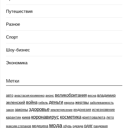
Путешествия
Разное
Спорт
Шоу-бизнес
Экономика
Метки
великобритания
владимир
авто
анастасия юхименко
анонс
весна
деньги
война
зеленский
жертвы
гибель
европа
заболеваемость
здоровье
законы
индонезия
исчезновение
закон
землетрясение
коронавирус
косметика
киев
карантин
криптовалюта
лето
мода
одяг
медицина
максим степанов
обувь
одежда
пандемия