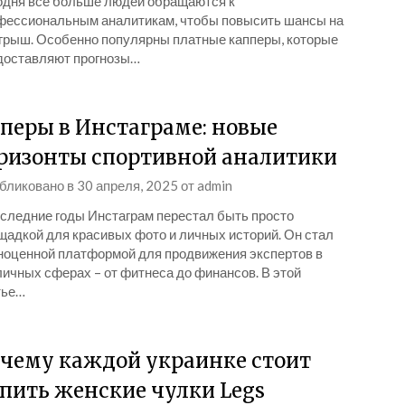
одня все больше людей обращаются к
фессиональным аналитикам, чтобы повысить шансы на
грыш. Особенно популярны платные капперы, которые
доставляют прогнозы…
перы в Инстаграме: новые
ризонты спортивной аналитики
бликовано в
30 апреля, 2025
от
admin
оследние годы Инстаграм перестал быть просто
щадкой для красивых фото и личных историй. Он стал
ноценной платформой для продвижения экспертов в
личных сферах – от фитнеса до финансов. В этой
тье…
чему каждой украинке стоит
пить женские чулки Legs