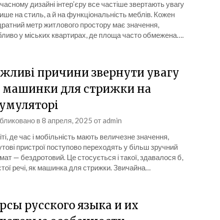
часному дизайні інтер’єру все частіше звертають увагу
ише на стиль, а й на функціональність меблів. Кожен
ратний метр житлового простору має значення,
ливо у міських квартирах, де площа часто обмежена….
жливі причини звернути увагу
 машинки для стрижки на
умуляторі
бликовано в
8 апреля, 2025
от
admin
іті, де час і мобільність мають величезне значення,
тові пристрої поступово переходять у більш зручний
ат — бездротовий. Це стосується і такої, здавалося б,
тої речі, як машинка для стрижки. Звичайна…
рсы русского языка и их