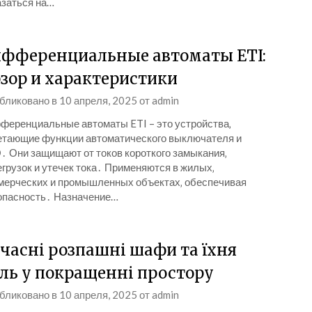
азаться на…
фференциальные автоматы ETI:
зор и характеристики
бликовано в
10 апреля, 2025
от
admin
ференциальные автоматы ETI – это устройства‚
етающие функции автоматического выключателя и
․ Они защищают от токов короткого замыкания‚
грузок и утечек тока․ Применяются в жилых‚
мерческих и промышленных объектах‚ обеспечивая
опасность․ Назначение…
часні розпашні шафи та їхня
ль у покращенні простору
бликовано в
10 апреля, 2025
от
admin