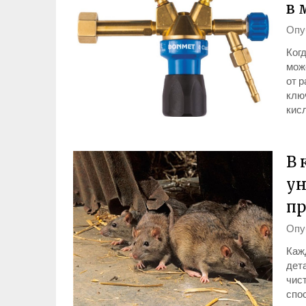
в 
Опу
Когд
мож
от р
клю
кис
В 
ун
пр
Опу
Каж
дета
чист
спо