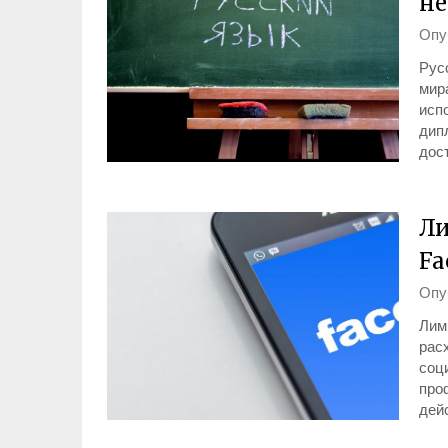
не
Опу
Рус
мир
испо
дип
дос
Ли
Fa
Опу
Лим
рас
соц
про
дей