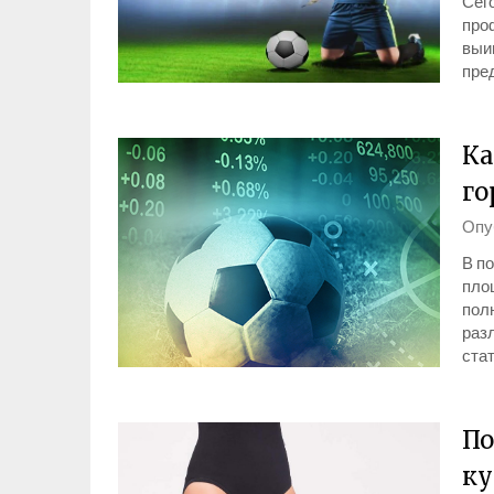
Сег
про
выи
пре
Ка
го
Опу
В п
пло
пол
раз
ста
По
ку