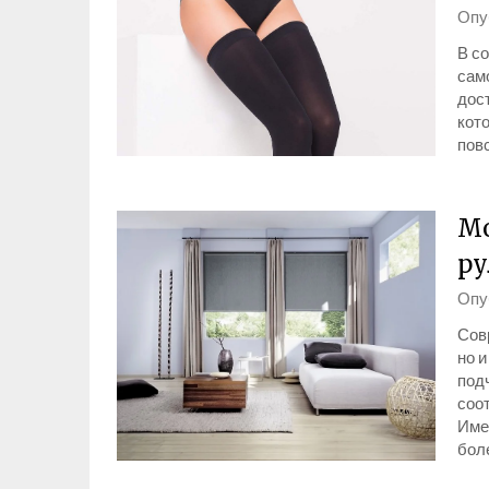
Опу
В со
сам
дос
кот
пов
Мо
ру
Опу
Сов
но 
под
соо
Име
бол