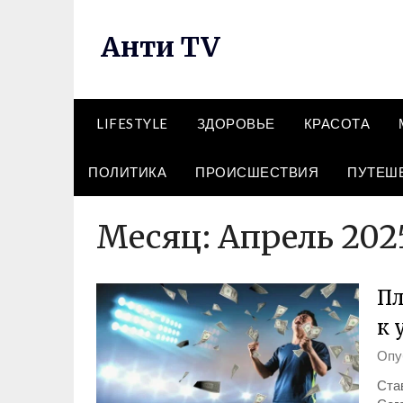
Перейти
к
Анти TV
содержимому
LIFESTYLE
ЗДОРОВЬЕ
КРАСОТА
ПОЛИТИКА
ПРОИСШЕСТВИЯ
ПУТЕШ
Месяц:
Апрель 202
Пл
к 
Опу
Став