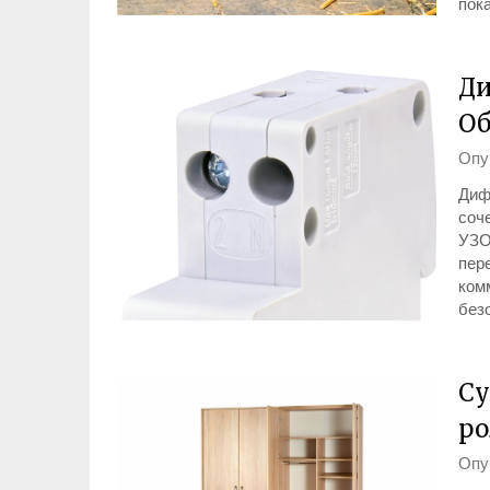
пок
Ди
Об
Опу
Диф
соч
УЗО
пере
ком
без
Су
ро
Опу