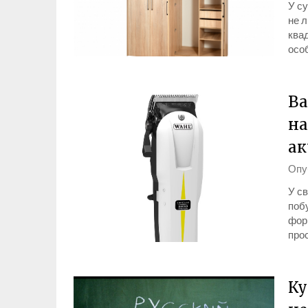
У су
не л
квад
особ
Ва
на
ак
Опу
У св
побу
форм
прос
Ку