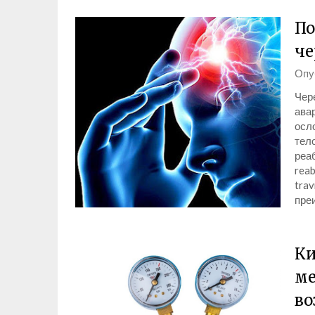
По
че
Опу
Чер
авар
осл
тел
реаб
reab
tra
пре
Ки
ме
во