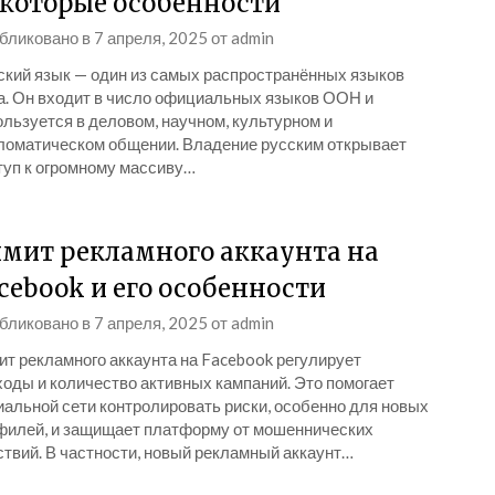
которые особенности
бликовано в
7 апреля, 2025
от
admin
ский язык — один из самых распространённых языков
а. Он входит в число официальных языков ООН и
льзуется в деловом, научном, культурном и
ломатическом общении. Владение русским открывает
туп к огромному массиву…
мит рекламного аккаунта на
cebook и его особенности
бликовано в
7 апреля, 2025
от
admin
ит рекламного аккаунта на Facebook регулирует
ходы и количество активных кампаний. Это помогает
иальной сети контролировать риски, особенно для новых
филей, и защищает платформу от мошеннических
ствий. В частности, новый рекламный аккаунт…