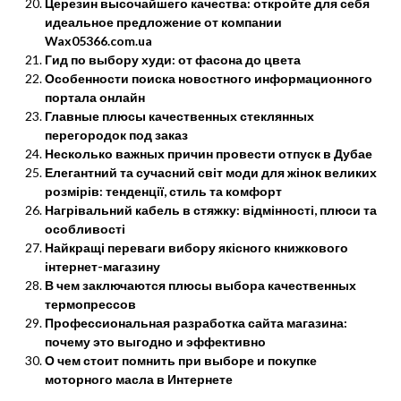
Церезин высочайшего качества: откройте для себя
идеальное предложение от компании
Wax05366.com.ua
Гид по выбору худи: от фасона до цвета
Особенности поиска новостного информационного
портала онлайн
Главные плюсы качественных стеклянных
перегородок под заказ
Несколько важных причин провести отпуск в Дубае
Елегантний та сучасний світ моди для жінок великих
розмірів: тенденції, стиль та комфорт
Нагрівальний кабель в стяжку: відмінності, плюси та
особливості
Найкращі переваги вибору якісного книжкового
інтернет-магазину
В чем заключаются плюсы выбора качественных
термопрессов
Профессиональная разработка сайта магазина:
почему это выгодно и эффективно
О чем стоит помнить при выборе и покупке
моторного масла в Интернете