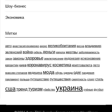
Шоу-бизнес
Экономика
Метки
великобритания
владимир
авто
анастасия юхименко
анонс
весна
деньги
война
зеленский
жертвы
гибель
европа
заболеваемость
здоровье
законы
индонезия
исчезновение
закон
землетрясение
коронавирус
косметика
киев
карантин
криптовалюта
лето
мода
одяг
медицина
максим степанов
обувь
одежда
пандемия
путешествия
путешествие
стиль
парламент
польша
смертность
спорт
украина
сша
туризм
тренд
убийство
учёные
футбол