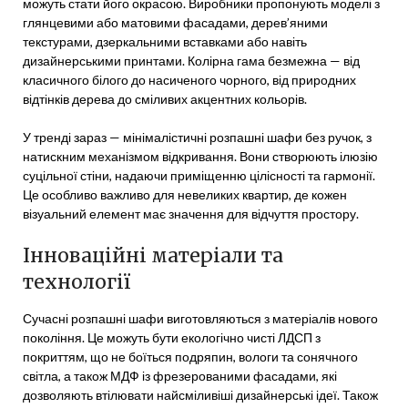
можуть стати його окрасою. Виробники пропонують моделі з
глянцевими або матовими фасадами, дерев’яними
текстурами, дзеркальними вставками або навіть
дизайнерськими принтами. Колірна гама безмежна — від
класичного білого до насиченого чорного, від природних
відтінків дерева до сміливих акцентних кольорів.
У тренді зараз — мінімалістичні розпашні шафи без ручок, з
натискним механізмом відкривання. Вони створюють ілюзію
суцільної стіни, надаючи приміщенню цілісності та гармонії.
Це особливо важливо для невеликих квартир, де кожен
візуальний елемент має значення для відчуття простору.
Інноваційні матеріали та
технології
Сучасні розпашні шафи виготовляються з матеріалів нового
покоління. Це можуть бути екологічно чисті ЛДСП з
покриттям, що не боїться подряпин, вологи та сонячного
світла, а також МДФ із фрезерованими фасадами, які
дозволяють втілювати найсміливіші дизайнерські ідеї. Також