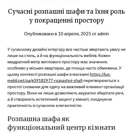
Сучасні розпашні шафи та їхня роль
у покращенні простору
Опубликовано в
10 апреля, 2025
от
admin
У сучасному дизайні інтер’єру все частіше звертають увагу не
лише на стиль, а й на функціональність меблів. Кожен
квадратний метр житлового простору має значення,
особливо у міських квартирах, де площа часто обмежена. У
цьому контексті розпашні шафи в магазині
https://lux-
mebli.net/ua/g39182977-rozpashni-shafi
перетворюються з
простої схованки для одягу на важливий елемент організації
простору. Вони не лише дозволяють акуратно зберігати речі,
а й створюють естетичний акцент у кімнаті, поєднуючи
практичність із сучасною елегантністю.
Розпашна шафа як
функціональний центр кімнати