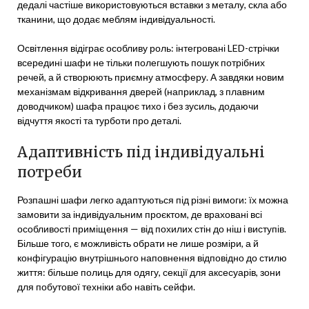
дедалі частіше використовуються вставки з металу, скла або
тканини, що додає меблям індивідуальності.
Освітлення відіграє особливу роль: інтегровані LED-стрічки
всередині шафи не тільки полегшують пошук потрібних
речей, а й створюють приємну атмосферу. А завдяки новим
механізмам відкривання дверей (наприклад, з плавним
доводчиком) шафа працює тихо і без зусиль, додаючи
відчуття якості та турботи про деталі.
Адаптивність під індивідуальні
потреби
Розпашні шафи легко адаптуються під різні вимоги: їх можна
замовити за індивідуальним проєктом, де враховані всі
особливості приміщення — від похилих стін до ніш і виступів.
Більше того, є можливість обрати не лише розміри, а й
конфігурацію внутрішнього наповнення відповідно до стилю
життя: більше полиць для одягу, секції для аксесуарів, зони
для побутової техніки або навіть сейфи.