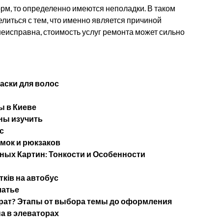
рм, то определенно имеются неполадки. В таком
елиться с тем, что именно является причиной
 неисправна, стоимость услуг ремонта может сильно
аски для волос
 в Киеве
ны изучить
с
мок и рюкзаков
ых Картин: Тонкости и Особенности
тків на автобус
латье
ерат? Этапы от выбора темы до оформления
а в элеваторах