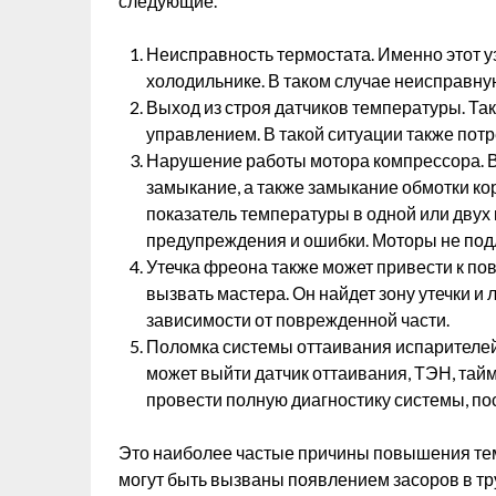
следующие.
Неисправность термостата. Именно этот у
холодильнике. В таком случае неисправну
Выход из строя датчиков температуры. Та
управлением. В такой ситуации также потр
Нарушение работы мотора компрессора. В
замыкание, а также замыкание обмотки ко
показатель температуры в одной или двух 
предупреждения и ошибки. Моторы не под
Утечка фреона также может привести к п
вызвать мастера. Он найдет зону утечки и 
зависимости от поврежденной части.
Поломка системы оттаивания испарителей 
может выйти датчик оттаивания, ТЭН, тай
провести полную диагностику системы, по
Это наиболее частые причины повышения тем
могут быть вызваны появлением засоров в т