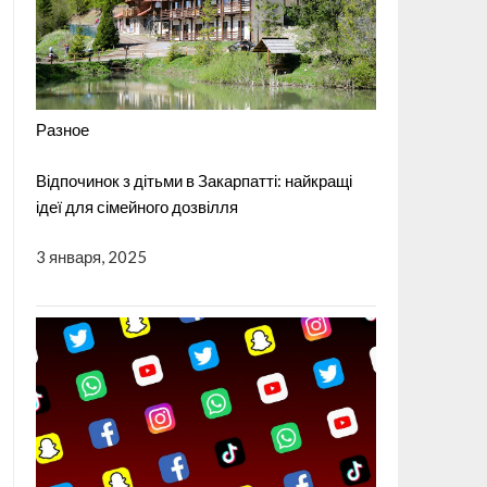
Разное
Відпочинок з дітьми в Закарпатті: найкращі
ідеї для сімейного дозвілля
3 января, 2025