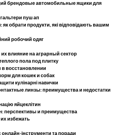
щий брендовые автомобильные ящики для
тгальтери пуш ап
 як обрати продукти, які відповідають вашим
йний робочий одяг
их влияние на аграрный сектор
теплого пола под плитку
 в восстановлении
орм для кошек и собак
ащити кулінарні навички
нтактные линзы: преимущества и недостатки
націю яйцеклітин
н: перспективы и преимущества
 их избежать
: онлайн-інструменти та поради