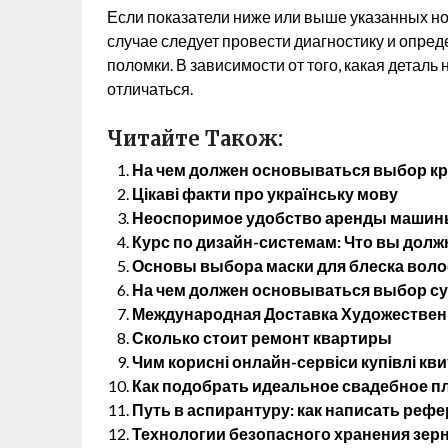
Если показатели ниже или выше указанных но
случае следует провести диагностику и опред
поломки. В зависимости от того, какая деталь
отличаться.
Читайте Також:
На чем должен основываться выбор кр
Цікаві факти про українську мову
Неоспоримое удобство аренды машины
Курс по дизайн-системам: Что вы долж
Основы выбора маски для блеска воло
На чем должен основываться выбор су
Международная Доставка Художественн
Сколько стоит ремонт квартиры
Чим корисні онлайн-сервіси купівлі кви
Как подобрать идеальное свадебное п
Путь в аспирантуру: как написать реф
Технологии безопасного хранения зерн