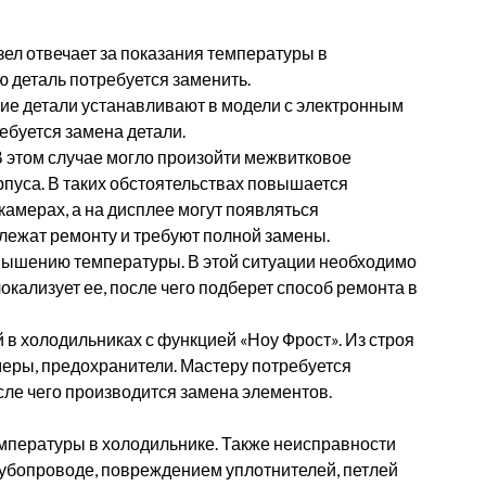
зел отвечает за показания температуры в
ю деталь потребуется заменить.
кие детали устанавливают в модели с электронным
ебуется замена детали.
 этом случае могло произойти межвитковое
рпуса. В таких обстоятельствах повышается
камерах, а на дисплее могут появляться
лежат ремонту и требуют полной замены.
овышению температуры. В этой ситуации необходимо
локализует ее, после чего подберет способ ремонта в
в холодильниках с функцией «Ноу Фрост». Из строя
меры, предохранители. Мастеру потребуется
сле чего производится замена элементов.
пературы в холодильнике. Также неисправности
рубопроводе, повреждением уплотнителей, петлей