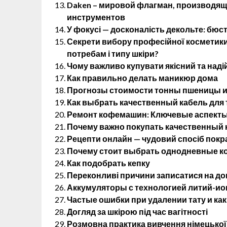
Daken – мировой флагман, производя
инструментов
У фокусі — досконалість декольте: бюс
Секрети вибору професійної косметики:
потребам і типу шкіри?
Чому важливо купувати якісний та наді
Как правильно делать маникюр дома
Прогнозы стоимости тонны пшеницы и 
Как выбрать качественный кабель для 
Ремонт кофемашин: Ключевые аспекты
Почему важно покупать качественный к
Рецепти онлайн — чудовий спосіб покр
Почему стоит выбрать однодневные ко
Как подобрать кепку
Переконливі причини записатися на до
Аккумуляторы с технологией литий-ио
Частые ошибки при удалении тату и как
Догляд за шкірою під час вагітності
Розмовна практика вивчення німецької