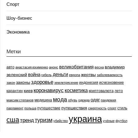
Спорт
Шоу-бизнес
Экономика
Метки
великобритания
владимир
авто
анастасия юхименко
анонс
весна
деньги
война
зеленский
жертвы
гибель
европа
заболеваемость
здоровье
законы
индонезия
исчезновение
закон
землетрясение
коронавирус
косметика
киев
карантин
криптовалюта
лето
мода
одяг
медицина
максим степанов
обувь
одежда
пандемия
путешествия
путешествие
стиль
парламент
польша
смертность
спорт
украина
сша
туризм
тренд
убийство
учёные
футбол