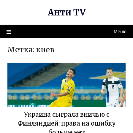
Перейти
Анти TV
к
содержимому
Меню
Метка:
киев
Украина сыграла вничью с
Финляндией: права на ошибку
больше нет