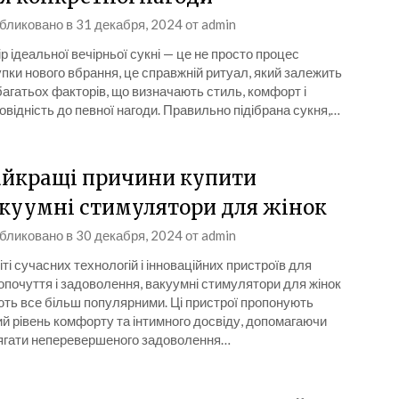
бликовано в
31 декабря, 2024
от
admin
р ідеальної вечірньої сукні — це не просто процес
пки нового вбрання, це справжній ритуал, який залежить
багатьох факторів, що визначають стиль, комфорт і
овідність до певної нагоди. Правильно підібрана сукня,…
йкращі причини купити
куумні стимулятори для жінок
бликовано в
30 декабря, 2024
от
admin
іті сучасних технологій і інноваційних пристроїв для
почуття і задоволення, вакуумні стимулятори для жінок
ть все більш популярними. Ці пристрої пропонують
й рівень комфорту та інтимного досвіду, допомагаючи
ягати неперевершеного задоволення…