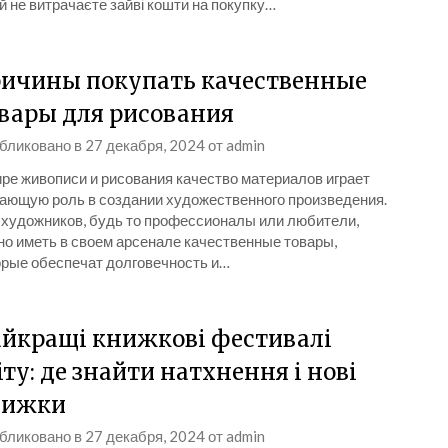
й не витрачаєте зайві кошти на покупку…
ичины покупать качественные
вары для рисования
бликовано в
27 декабря, 2024
от
admin
ире живописи и рисования качество материалов играет
ающую роль в создании художественного произведения.
 художников, будь то профессионалы или любители,
но иметь в своем арсенале качественные товары,
орые обеспечат долговечность и…
йкращі книжкові фестивалі
іту: де знайти натхнення і нові
нижки
бликовано в
27 декабря, 2024
от
admin