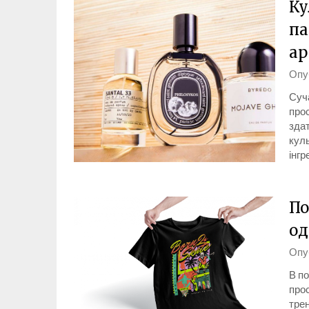
Ку
па
ар
Опу
Суч
прос
здат
куль
інгр
По
од
Опу
В п
про
трен