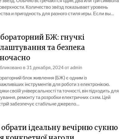
 звёзд. Обычно встречаются один, два или три символа
поверхности. Количество звёзд показывает уровень
ства и пригодность для разного стиля игры. Если вы…
бораторний БЖ: гнучкі
лаштування та безпека
ночасно
бликовано в
31 декабря, 2024
от
admin
раторний блок живлення (БЖ) є одним із
ажливіших інструментів для роботи з електронікою.
яки своїй універсальності та точності, він підходить для
ування, ремонту та розробки електричних схем. Цей
стрій забезпечує стабільне джерело…
 обрати ідеальну вечірню сукню
я конкретної нагоди