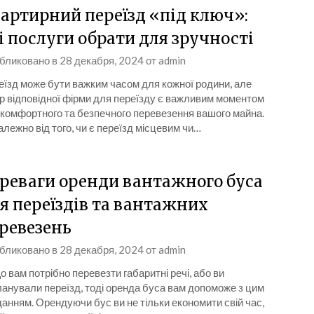
артирний переїзд «під ключ»:
і послуги обрати для зручності
бликовано в
28 декабря, 2024
от
admin
їзд може бути важким часом для кожної родини, але
р відповідної фірми ͏для переїзду є важливим моментом
 комфортного та безпечного перевезення вашого майна.
лежно від͏ ͏того, чи є переїзд місцевим чи…
реваги оренди вантажного буса
я переїздів та вантажних
ревезень
бликовано в
28 декабря, 2024
от
admin
 вам потрібно перевезти габаритні речі, або ви
анували переїзд, тоді оренда буса вам допоможе з цим
анням. Орендуючи бус ви не тільки економити свій час,