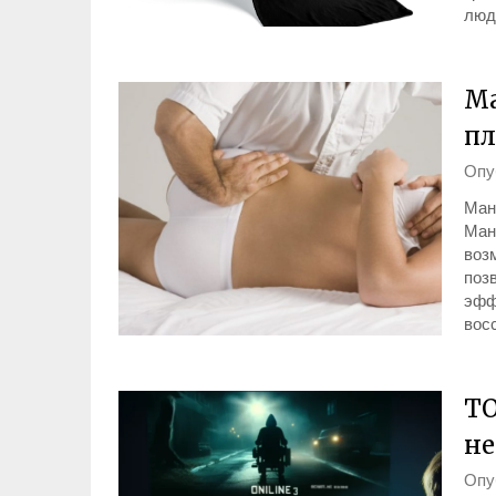
люде
Ма
пл
Опу
Ману
Ман
воз
поз
эфф
вос
ТО
не
Опу