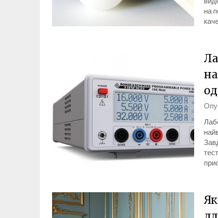
виде
на 
каче
Ла
на
од
Опу
Лабо
найв
Завд
тест
при
Як
дл