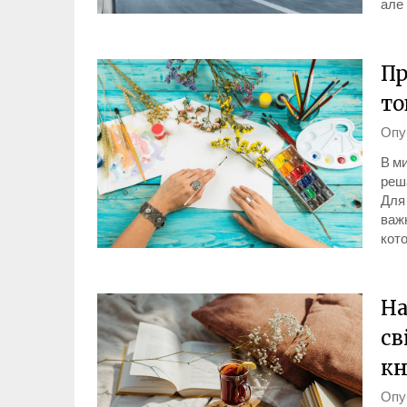
але 
Пр
то
Опу
В м
реш
Для
важ
кот
На
св
к
Опу