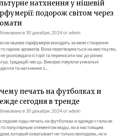
льтурне натхнення у нішевій
рфумерії: подорож світом через
омати
бликовано в
30 декабря, 2024
от
admin
асна нішева парфумерія виходить за межі створення
то гарних ароматів. Вона перетворюється на мистецтво,
не розповідати історії та переносити нас до різних
тур, традицій і місць. Використовуючи унікальні
едієнти та натхнення з…
чему печать на футболках и
ежде сегодня в тренде
бликовано в
30 декабря, 2024
от
admin
оследние годы печать на футболках и одежде стала не
сто популярным элементом моды, но и настоящим
дом, который охватывает не только молодежь, но и