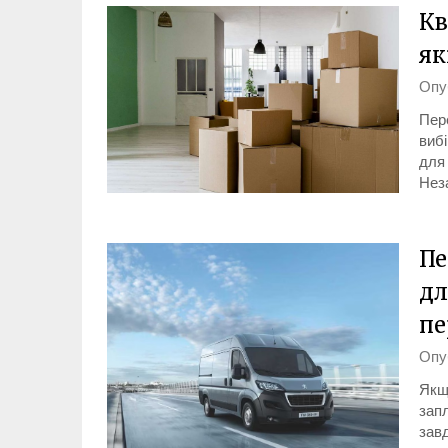
Кв
як
Опу
Пере
вибі
для
Неза
Пе
дл
пе
Опу
Якщо
запл
завд