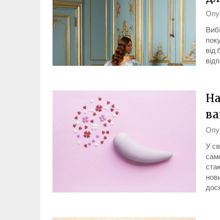
Опу
Вибі
поку
від 
відп
На
ва
Опу
У св
само
стаю
нови
дос