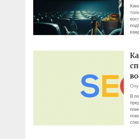
Кин
толь
вос
подб
каж
Ка
сп
во
Опу
В п
пре
пои
повы
спе