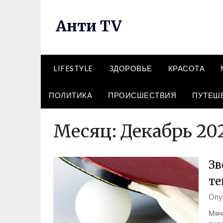
Перейти
к
Анти TV
содержимому
LIFESTYLE
ЗДОРОВЬЕ
КРАСОТА
ПОЛИТИКА
ПРОИСШЕСТВИЯ
ПУТЕШ
Месяц:
Декабрь 20
Зв
те
Опу
Мяч