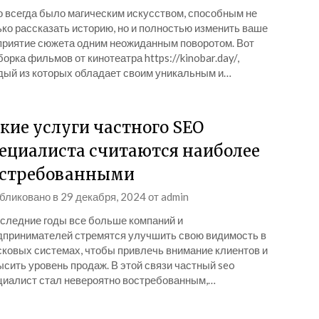
о всегда было магическим искусством, способным не
ко рассказать историю, но и полностью изменить ваше
приятие сюжета одним неожиданным поворотом. Вот
орка фильмов от кинотеатра https://kinobar.day/,
дый из которых обладает своим уникальным и…
кие услуги частного SEO
ециалиста считаются наиболее
стребованными
бликовано в
29 декабря, 2024
от
admin
оследние годы все больше компаний и
дпринимателей стремятся улучшить свою видимость в
сковых системах, чтобы привлечь внимание клиентов и
сить уровень продаж. В этой связи частный seo
циалист стал невероятно востребованным,…