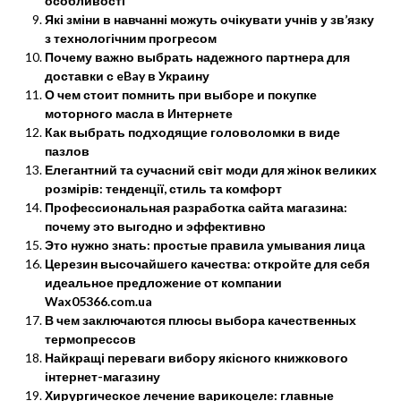
особливості
Які зміни в навчанні можуть очікувати учнів у зв’язку
з технологічним прогресом
Почему важно выбрать надежного партнера для
доставки с eBay в Украину
О чем стоит помнить при выборе и покупке
моторного масла в Интернете
Как выбрать подходящие головоломки в виде
пазлов
Елегантний та сучасний світ моди для жінок великих
розмірів: тенденції, стиль та комфорт
Профессиональная разработка сайта магазина:
почему это выгодно и эффективно
Это нужно знать: простые правила умывания лица
Церезин высочайшего качества: откройте для себя
идеальное предложение от компании
Wax05366.com.ua
В чем заключаются плюсы выбора качественных
термопрессов
Найкращі переваги вибору якісного книжкового
інтернет-магазину
Хирургическое лечение варикоцеле: главные