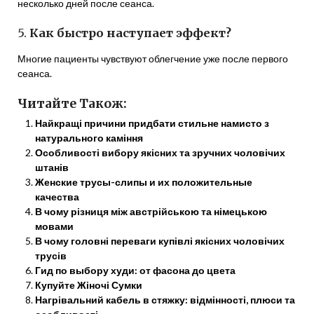
несколько дней после сеанса.
5.
Как быстро наступает эффект?
Многие пациенты чувствуют облегчение уже после первого
сеанса.
Читайте Також:
Найкращі причини придбати стильне намисто з
натурального каміння
Особливості вибору якісних та зручних чоловічих
штанів
Женские трусы-слипы и их положительные
качества
В чому різниця між австрійською та німецькою
мовами
В чому головні переваги купівлі якісних чоловічих
трусів
Гид по выбору худи: от фасона до цвета
Купуйте Жіночі Сумки
Нагрівальний кабель в стяжку: відмінності, плюси та