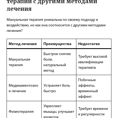
терапии с другими методами
лечения
Мануальная терапия уникальна по своему подходу и
воздействию, но как она соотносится с другими методами
лечения?
Метод лечения
Преимущества
Недостатки
Быстрое снятие
Требует высокой
Мануальная
боли,
квалификации
терапия
натуральный
терапевта
метод
Побочные
Медикаментозно
Устраняет боль
эффекты,
е лечение
быстро
временный
эффект
Укрепляет
Требует времени
Физиотерапия
мышцы, улучшает
и регулярности
кровоток