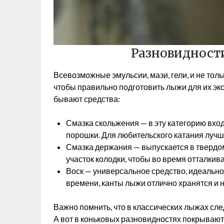
Разновидност
Всевозможные эмульсии, мази, гели, и не тол
чтобы правильно подготовить лыжи для их эксп
бывают средства:
Смазка скольжения — в эту категорию вхо
порошки. Для любительского катания лучш
Смазка держания — выпускается в твердом
участок колодки, чтобы во время отталки
Воск — универсальное средство, идеально
времени, канты лыжи отлично хранятся и 
Важно помнить, что в классических лыжах сле
А вот в коньковых разновидностях покрывают