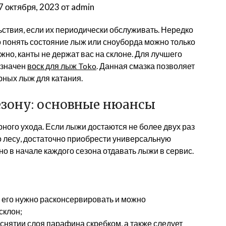
7 октября, 2023
от
admin
ствия, если их периодически обслуживать. Нередко
но понять состояние лыж или сноуборда можно только
ажно, канты не держат вас на склоне. Для лучшего
азначен
воск для лыж Toko
. Данная смазка позволяет
рных лыж для катания.
езону: основные нюансы
ного ухода. Если лыжи достаются не более двух раз
по лесу, достаточно приобрести универсальную
о в начале каждого сезона отдавать лыжи в сервис.
 его нужно расконсервировать и можно
склон;
снятии слоя парафина скребком, а также следует