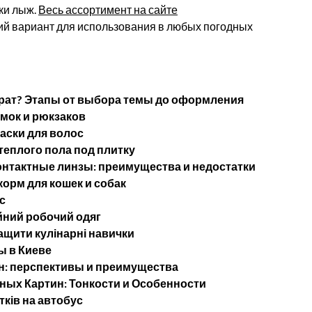
ки лыж.
Весь ассортимент на сайте
й вариант для использования в любых погодных
ерат? Этапы от выбора темы до оформления
мок и рюкзаков
аски для волос
теплого пола под плитку
нтактные линзы: преимущества и недостатки
орм для кошек и собак
с
йний робочий одяг
ащити кулінарні навички
 в Киеве
н: перспективы и преимущества
ых Картин: Тонкости и Особенности
тків на автобус