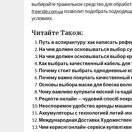
выбирайте правильное средство для обработ
freeride.com.ua
позволит подобрать подходящи
условиях.
Читайте Також:
Путь в аспирантуру: как написать реф
На чем должен основываться выбор су
На чем должен основываться выбор кр
Как выбрать качественный кабель для 
Почему стоит выбрать однодневные ко
Почему важно покупать качественный к
Основы выбора маски для блеска воло
Чому важливо купувати якісний та наді
Рецепти онлайн — чудовий спосіб покр
Неоспоримое удобство аренды машины
Аккумуляторы с технологией литий-ио
Международная Доставка Художественн
Чим корисні онлайн-сервіси купівлі кви