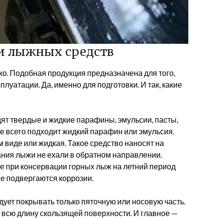
и лыжных средств
ько. Подобная продукция предназначена для того,
луатации. Да, именно для подготовки. И так, какие
дят твердые и жидкие парафины, эмульсии, пасты,
е всего подходит жидкий парафин или эмульсия.
 виде или жидкая. Такое средство наносят на
вания лыжи не ехали в обратном направлении.
е при консервации горных лыж на летний период
не подвергаются коррозии.
дует покрывать только пяточную или носовую часть.
 всю длину скользящей поверхности. И главное —