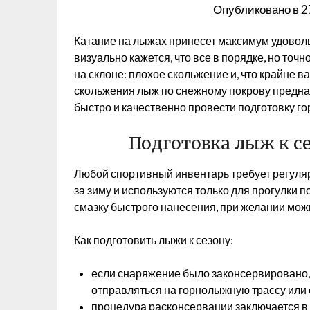
Опубликовано в
2
Катание на лыжах принесет максимум удоволь
визуально кажется, что все в порядке, но точ
на склоне: плохое скольжение и, что крайне в
скольжения лыж по снежному покрову предн
быстро и качественно провести подготовку го
Подготовка лыж к с
Любой спортивный инвентарь требует регуляр
за зиму и используются только для прогулки 
смазку быстрого нанесения, при желании можн
Как подготовить лыжи к сезону:
если снаряжение было законсервировано,
отправляться на горнолыжную трассу или 
процедура расконсервации заключается в 