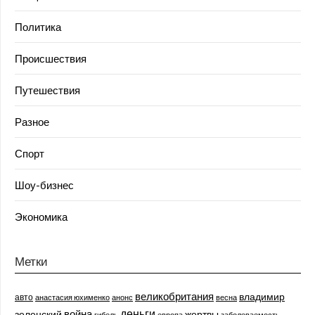
Политика
Происшествия
Путешествия
Разное
Спорт
Шоу-бизнес
Экономика
Метки
великобритания
владимир
авто
анастасия юхименко
анонс
весна
деньги
война
зеленский
жертвы
гибель
европа
заболеваемость