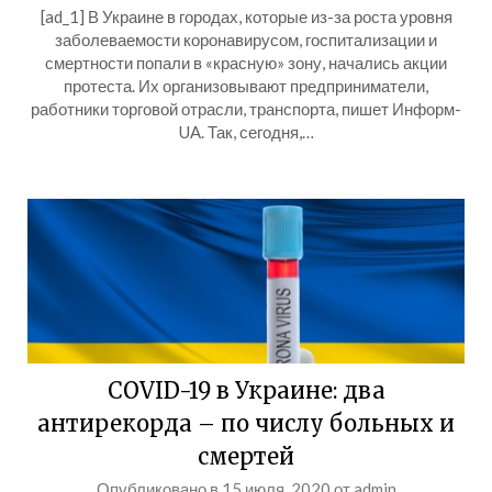
[ad_1] В Украине в городах, которые из-за роста уровня
заболеваемости коронавирусом, госпитализации и
смертности попали в «красную» зону, начались акции
протеста. Их организовывают предприниматели,
работники торговой отрасли, транспорта, пишет Информ-
UA. Так, сегодня,…
COVID-19 в Украине: два
антирекорда – по числу больных и
смертей
Опубликовано в
15 июля, 2020
от
admin