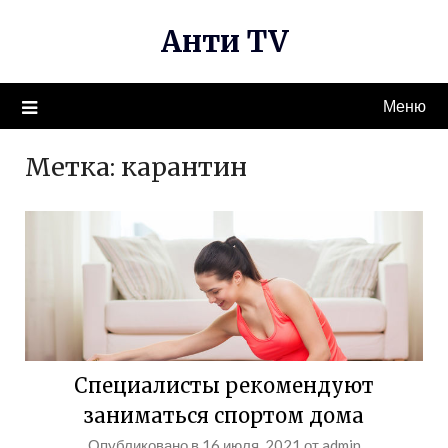
Перейти
Анти TV
к
содержимому
Меню
Метка:
карантин
Специалисты рекомендуют
заниматься спортом дома
Опубликовано в
16 июля, 2021
от
admin