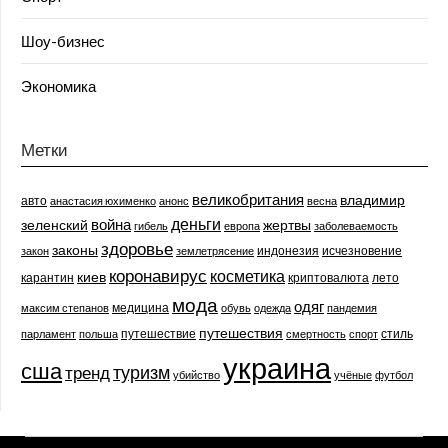
Шоу-бизнес
Экономика
Метки
великобритания
владимир
авто
анастасия юхименко
анонс
весна
деньги
война
зеленский
жертвы
гибель
европа
заболеваемость
здоровье
законы
индонезия
исчезновение
закон
землетрясение
коронавирус
косметика
киев
карантин
криптовалюта
лето
мода
одяг
медицина
максим степанов
обувь
одежда
пандемия
путешествия
путешествие
стиль
парламент
польша
смертность
спорт
украина
сша
туризм
тренд
убийство
учёные
футбол