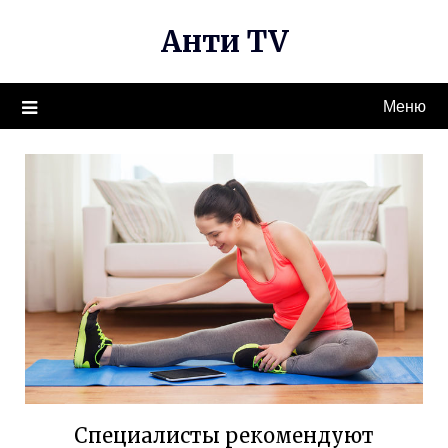
Перейти
Анти TV
к
содержимому
Меню
Специалисты рекомендуют