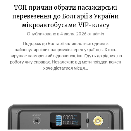
ТОП причин обрати пасажирські
перевезення до Болгарії з України
мікроавтобусами VIP-класу
Опубликовано в
4 июля, 2026
от
admin
Подорож до Болгарії залишається одним із
найпопулярніших напрямків серед українців. Хтось
вирушає на морський відпочинок, інші їдуть до рідних, на
роботу чи у справах. Незалежно від мети поїздки, кожен
хоче дістатися місця…