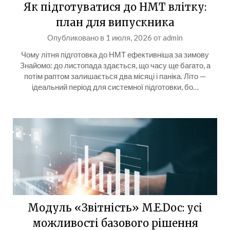
Як підготуватися до НМТ влітку:
план для випускника
Опубликовано в
1 июля, 2026
от
admin
Чому літня підготовка до НМТ ефективніша за зимову
Знайомо: до листопада здається, що часу ще багато, а
потім раптом залишається два місяці і паніка. Літо —
ідеальний період для системної підготовки, бо…
Модуль «Звітність» M.E.Doc: усі
можливості базового рішення