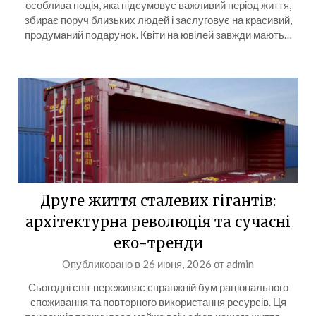
особлива подія, яка підсумовує важливий період життя,
збирає поруч близьких людей і заслуговує на красивий,
продуманий подарунок. Квіти на ювілей завжди мають…
Друге життя сталевих гігантів:
архітектурна революція та сучасні
еко-тренди
Опубликовано в
26 июня, 2026
от
admin
Сьогодні світ переживає справжній бум раціонального
споживання та повторного використання ресурсів. Ця