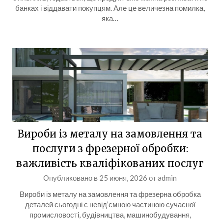
банках і віддавати покупцям. Але це величезна помилка,
яка…
Вироби із металу на замовлення та
послуги з фрезерної обробки:
важливість кваліфікованих послуг
Опубликовано в
25 июня, 2026
от
admin
Вироби із металу на замовлення та фрезерна обробка
деталей сьогодні є невід’ємною частиною сучасної
промисловості, будівництва, машинобудування,