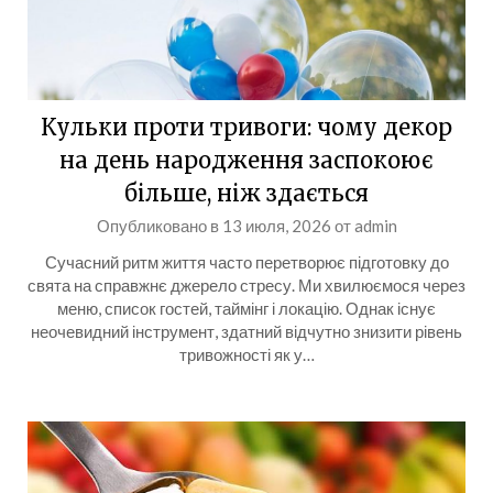
Кульки проти тривоги: чому декор
на день народження заспокоює
більше, ніж здається
Опубликовано в
13 июля, 2026
от
admin
Сучасний ритм життя часто перетворює підготовку до
свята на справжнє джерело стресу. Ми хвилюємося через
меню, список гостей, таймінг і локацію. Однак існує
неочевидний інструмент, здатний відчутно знизити рівень
тривожності як у…