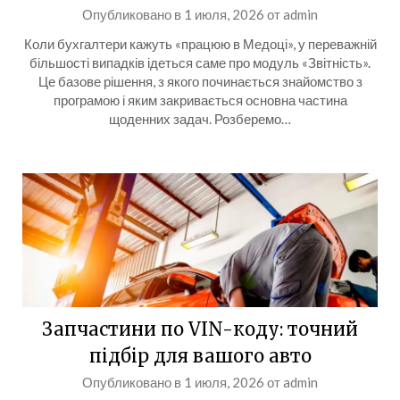
Опубликовано в
1 июля, 2026
от
admin
Коли бухгалтери кажуть «працюю в Медоці», у переважній
більшості випадків ідеться саме про модуль «Звітність».
Це базове рішення, з якого починається знайомство з
програмою і яким закривається основна частина
щоденних задач. Розберемо…
Запчастини по VIN-коду: точний
підбір для вашого авто
Опубликовано в
1 июля, 2026
от
admin