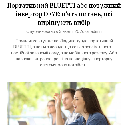
Портативний BLUETTI або потужний
інвертор DEYE: п’ять питань, які
вирішують вибір
Опубликовано в
3 июля, 2026
от
admin
Помилитись тут легко. Людина купує портативний
BLUETTI, а потім з’ясовує, що хотіла зовсім іншого —
постійної автономії дому, а не мобільного резерву. Або
навпаки: витрачає гроші на повноцінну інверторну
систему, хоча потрібен…