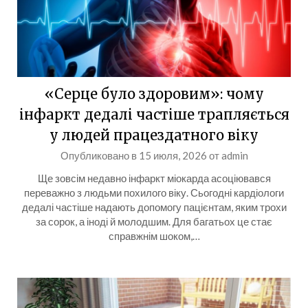
«Серце було здоровим»: чому
інфаркт дедалі частіше трапляється
у людей працездатного віку
Опубликовано в
15 июля, 2026
от
admin
Ще зовсім недавно інфаркт міокарда асоціювався
переважно з людьми похилого віку. Сьогодні кардіологи
дедалі частіше надають допомогу пацієнтам, яким трохи
за сорок, а іноді й молодшим. Для багатьох це стає
справжнім шоком,…