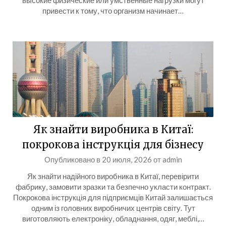
высокие физические или умственные нагрузки могут
привести к тому, что организм начинает…
Як знайти виробника в Китаї:
покрокова інструкція для бізнесу
Опубликовано в
20 июля, 2026
от
admin
Як знайти надійного виробника в Китаї, перевірити
фабрику, замовити зразки та безпечно укласти контракт.
Покрокова інструкція для підприємців Китай залишається
одним із головних виробничих центрів світу. Тут
виготовляють електроніку, обладнання, одяг, меблі,…