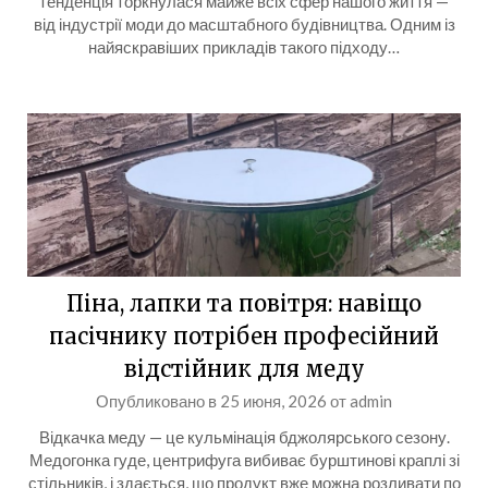
тенденція торкнулася майже всіх сфер нашого життя —
від індустрії моди до масштабного будівництва. Одним із
найяскравіших прикладів такого підходу…
Піна, лапки та повітря: навіщо
пасічнику потрібен професійний
відстійник для меду
Опубликовано в
25 июня, 2026
от
admin
Відкачка меду — це кульмінація бджолярського сезону.
Медогонка гуде, центрифуга вибиває бурштинові краплі зі
стільників, і здається, що продукт вже можна розливати по