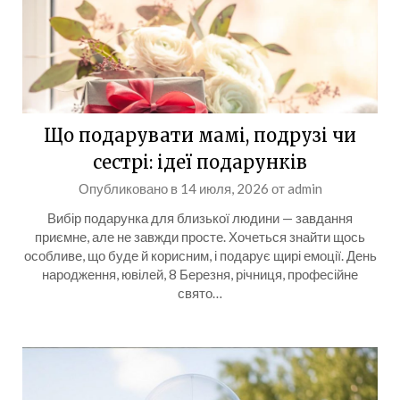
Що подарувати мамі, подрузі чи
сестрі: ідеї подарунків
Опубликовано в
14 июля, 2026
от
admin
Вибір подарунка для близької людини — завдання
приємне, але не завжди просте. Хочеться знайти щось
особливе, що буде й корисним, і подарує щирі емоції. День
народження, ювілей, 8 Березня, річниця, професійне
свято…