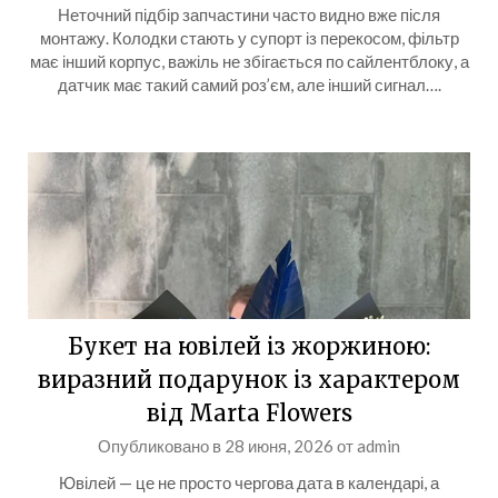
Неточний підбір запчастини часто видно вже після
монтажу. Колодки стають у супорт із перекосом, фільтр
має інший корпус, важіль не збігається по сайлентблоку, а
датчик має такий самий роз’єм, але інший сигнал….
Букет на ювілей із жоржиною:
виразний подарунок із характером
від Marta Flowers
Опубликовано в
28 июня, 2026
от
admin
Ювілей — це не просто чергова дата в календарі, а