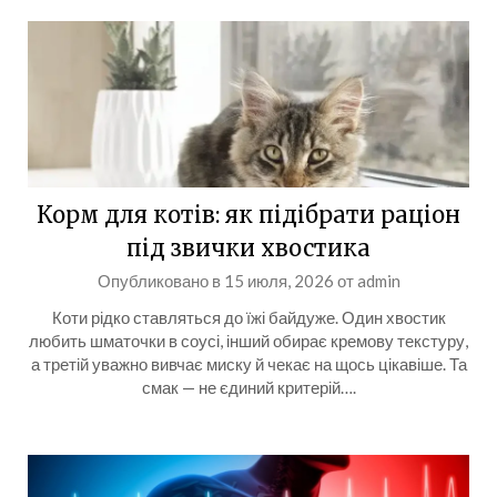
Корм для котів: як підібрати раціон
під звички хвостика
Опубликовано в
15 июля, 2026
от
admin
Коти рідко ставляться до їжі байдуже. Один хвостик
любить шматочки в соусі, інший обирає кремову текстуру,
а третій уважно вивчає миску й чекає на щось цікавіше. Та
смак — не єдиний критерій….