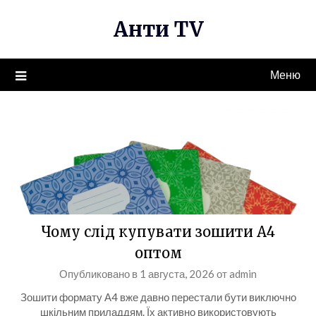
Перейти
Анти TV
к
содержимому
Меню
Чому слід купувати зошити А4
оптом
Опубликовано в
1 августа, 2026
от
admin
Зошити формату А4 вже давно перестали бути виключно
шкільним приладдям. Їх активно використовують