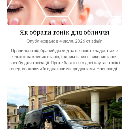
Як обрати тонік для обличчя
Опубликовано в
4 июля, 2026
от
admin
Правильно підібраний догляд за шкірою складається з
кількох важливих етапів, і одним із них є використання
засобу для тонізації. Проте багато хто досі плутає тонік і
тонер, вважаючи їх однаковими продуктами. Насправді…