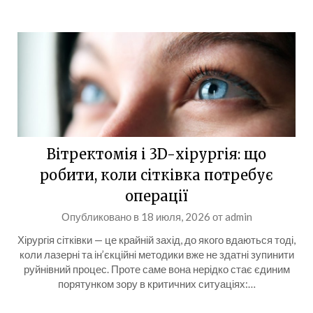
Вітректомія і 3D-хірургія: що
робити, коли сітківка потребує
операції
Опубликовано в
18 июля, 2026
от
admin
Хірургія сітківки — це крайній захід, до якого вдаються тоді,
коли лазерні та ін’єкційні методики вже не здатні зупинити
руйнівний процес. Проте саме вона нерідко стає єдиним
порятунком зору в критичних ситуаціях:…