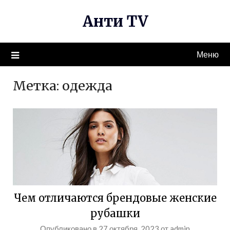
Перейти
Анти TV
к
содержимому
Меню
Метка:
одежда
Чем отличаются брендовые женские
рубашки
Опубликовано в
27 октября, 2023
от
admin