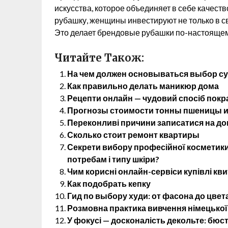
искусства, которое объединяет в себе качеств
рубашку, женщины инвестируют не только в сво
Это делает брендовые рубашки по-настояще
Читайте Також:
На чем должен основываться выбор су
Как правильно делать маникюр дома
Рецепти онлайн — чудовий спосіб покр
Прогнозы стоимости тонны пшеницы и 
Переконливі причини записатися на до
Сколько стоит ремонт квартиры
Секрети вибору професійної косметики:
потребам і типу шкіри?
Чим корисні онлайн-сервіси купівлі кви
Как подобрать кепку
Гид по выбору худи: от фасона до цвет
Розмовна практика вивчення німецької
У фокусі — досконалість декольте: бюс