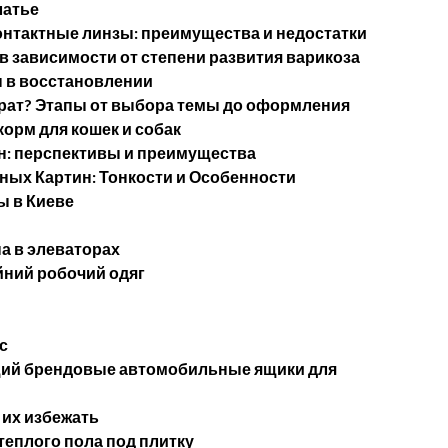
латье
нтактные линзы: преимущества и недостатки
в зависимости от степени развития варикоза
 в восстановлении
ерат? Этапы от выбора темы до оформления
орм для кошек и собак
н: перспективы и преимущества
ых Картин: Тонкости и Особенности
 в Киеве
а в элеваторах
йний робочий одяг
с
щий брендовые автомобильные ящики для
 их избежать
теплого пола под плитку