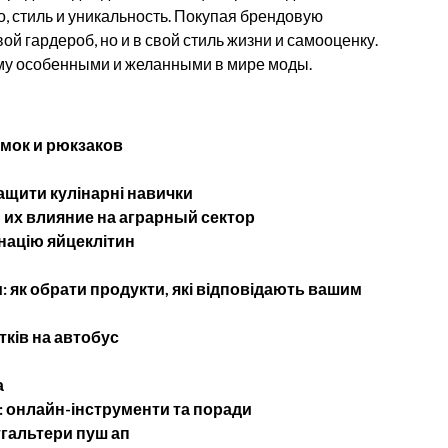
о, стиль и уникальность. Покупая брендовую
й гардероб, но и в свой стиль жизни и самооценку.
му особенными и желанными в мире моды.
мок и рюкзаков
ащити кулінарні навички
их влияние на аграрный сектор
націю яйцеклітин
 як обрати продукти, які відповідають вашим
тків на автобус
а
: онлайн-інструменти та поради
тгальтери пуш ап