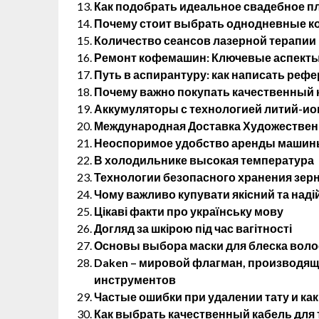
Как подобрать идеальное свадебное п
Почему стоит выбрать однодневные ко
Количество сеансов лазерной терапии 
Ремонт кофемашин: Ключевые аспекты
Путь в аспирантуру: как написать реф
Почему важно покупать качественный к
Аккумуляторы с технологией литий-ио
Международная Доставка Художественн
Неоспоримое удобство аренды машины
В холодильнике высокая температура
Технологии безопасного хранения зерн
Чому важливо купувати якісний та наді
Цікаві факти про українську мову
Догляд за шкірою під час вагітності
Основы выбора маски для блеска воло
Daken – мировой флагман, производя
инструментов
Частые ошибки при удалении тату и как
Как выбрать качественный кабель для 