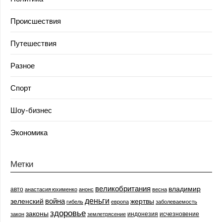
Происшествия
Путешествия
Разное
Спорт
Шоу-бизнес
Экономика
Метки
великобритания
владимир
авто
анастасия юхименко
анонс
весна
деньги
война
зеленский
жертвы
гибель
европа
заболеваемость
здоровье
законы
индонезия
исчезновение
закон
землетрясение