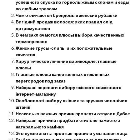
успешного спуска по горнолыжным склонам и езды
по любым трассам
Чем отличаются брендовые женские рубашки
Вигідний продаж волосся: яких правил слід
дотримуватися
В чем заключаются плюсы выбора качественных
термопрессов
Женские трусы-слипы и их положительные
качества
Хирургическое лечение варикоцеле: главные
плюсы
Главные плюсы качественных стеклянных
перегородок под заказ
Найкращі переваги вибору якісного книжкового
інтернет-магазину
Особливості вибору якісних та зручних чоловічих
штанів
Несколько важных причин провести отпуск в Дубае
Найкращі причини придбати стильне намисто з
натурального каміння
Это нужно знать: простые правила умывания лица
Выбор лучшего интернет-магазина для покупки