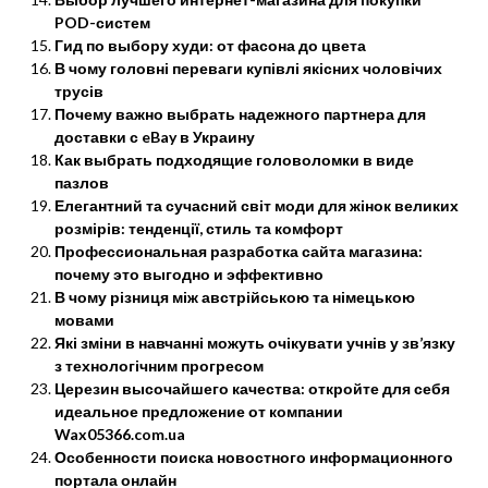
POD-систем
Гид по выбору худи: от фасона до цвета
В чому головні переваги купівлі якісних чоловічих
трусів
Почему важно выбрать надежного партнера для
доставки с eBay в Украину
Как выбрать подходящие головоломки в виде
пазлов
Елегантний та сучасний світ моди для жінок великих
розмірів: тенденції, стиль та комфорт
Профессиональная разработка сайта магазина:
почему это выгодно и эффективно
В чому різниця між австрійською та німецькою
мовами
Які зміни в навчанні можуть очікувати учнів у зв’язку
з технологічним прогресом
Церезин высочайшего качества: откройте для себя
идеальное предложение от компании
Wax05366.com.ua
Особенности поиска новостного информационного
портала онлайн