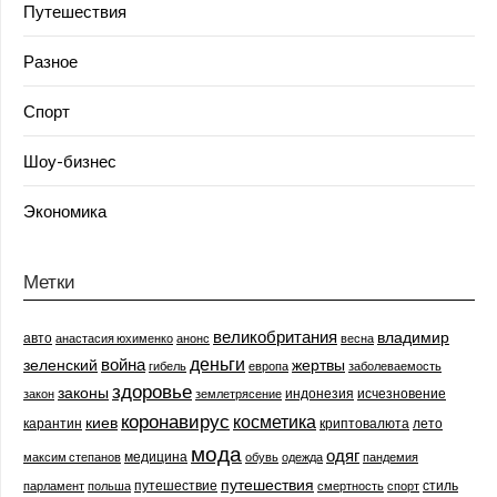
Путешествия
Разное
Спорт
Шоу-бизнес
Экономика
Метки
великобритания
владимир
авто
анастасия юхименко
анонс
весна
деньги
война
зеленский
жертвы
гибель
европа
заболеваемость
здоровье
законы
индонезия
исчезновение
закон
землетрясение
коронавирус
косметика
киев
карантин
криптовалюта
лето
мода
одяг
медицина
максим степанов
обувь
одежда
пандемия
путешествия
путешествие
стиль
парламент
польша
смертность
спорт