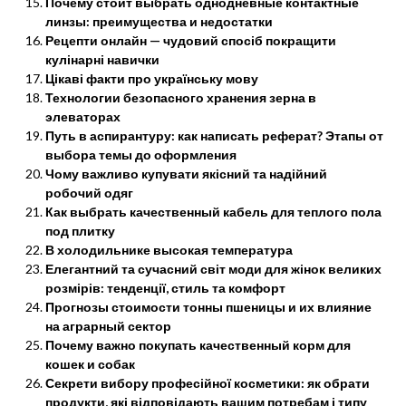
Почему стоит выбрать однодневные контактные
линзы: преимущества и недостатки
Рецепти онлайн — чудовий спосіб покращити
кулінарні навички
Цікаві факти про українську мову
Технологии безопасного хранения зерна в
элеваторах
Путь в аспирантуру: как написать реферат? Этапы от
выбора темы до оформления
Чому важливо купувати якісний та надійний
робочий одяг
Как выбрать качественный кабель для теплого пола
под плитку
В холодильнике высокая температура
Елегантний та сучасний світ моди для жінок великих
розмірів: тенденції, стиль та комфорт
Прогнозы стоимости тонны пшеницы и их влияние
на аграрный сектор
Почему важно покупать качественный корм для
кошек и собак
Секрети вибору професійної косметики: як обрати
продукти, які відповідають вашим потребам і типу