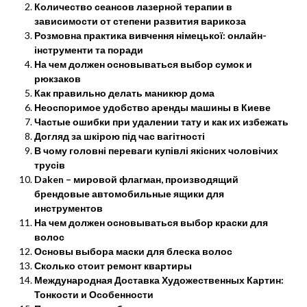
Количество сеансов лазерной терапии в
зависимости от степени развития варикоза
Розмовна практика вивчення німецької: онлайн-
інструменти та поради
На чем должен основываться выбор сумок и
рюкзаков
Как правильно делать маникюр дома
Неоспоримое удобство аренды машины в Киеве
Частые ошибки при удалении тату и как их избежать
Догляд за шкірою під час вагітності
В чому головні переваги купівлі якісних чоловічих
трусів
Daken – мировой флагман, производящий
брендовые автомобильные ящики для
инструментов
На чем должен основываться выбор краски для
волос
Основы выбора маски для блеска волос
Сколько стоит ремонт квартиры
Международная Доставка Художественных Картин:
Тонкости и Особенности