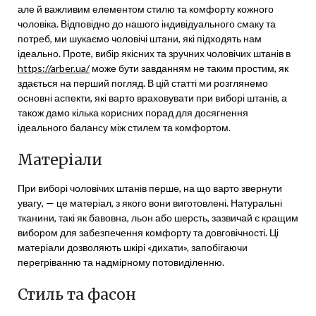
але й важливим елементом стилю та комфорту кожного
чоловіка. Відповідно до нашого індивідуального смаку та
потреб, ми шукаємо чоловічі штани, які підходять нам
ідеально. Проте, вибір якісних та зручних чоловічих штанів в
https://arber.ua/
може бути завданням не таким простим, як
здається на перший погляд. В цій статті ми розглянемо
основні аспекти, які варто враховувати при виборі штанів, а
також дамо кілька корисних порад для досягнення
ідеального балансу між стилем та комфортом.
Матеріали
При виборі чоловічих штанів перше, на що варто звернути
увагу, — це матеріал, з якого вони виготовлені. Натуральні
тканини, такі як бавовна, льон або шерсть, зазвичай є кращим
вибором для забезпечення комфорту та довговічності. Ці
матеріали дозволяють шкірі «дихати», запобігаючи
перегріванню та надмірному потовиділенню.
Стиль та фасон