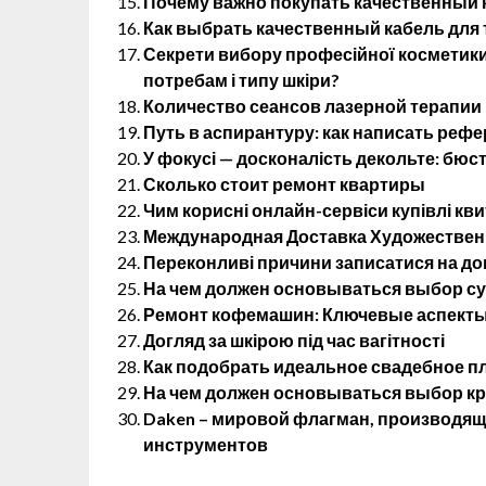
Почему важно покупать качественный к
Как выбрать качественный кабель для 
Секрети вибору професійної косметики:
потребам і типу шкіри?
Количество сеансов лазерной терапии 
Путь в аспирантуру: как написать реф
У фокусі — досконалість декольте: бюс
Сколько стоит ремонт квартиры
Чим корисні онлайн-сервіси купівлі кви
Международная Доставка Художественн
Переконливі причини записатися на до
На чем должен основываться выбор су
Ремонт кофемашин: Ключевые аспекты
Догляд за шкірою під час вагітності
Как подобрать идеальное свадебное п
На чем должен основываться выбор кр
Daken – мировой флагман, производя
инструментов