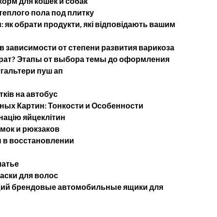
орм для кошек и собак
теплого пола под плитку
 як обрати продукти, які відповідають вашим
в зависимости от степени развития варикоза
ерат? Этапы от выбора темы до оформления
тгальтери пуш ап
тків на автобус
ых Картин: Тонкости и Особенности
націю яйцеклітин
мок и рюкзаков
 в восстановлении
латье
аски для волос
щий брендовые автомобильные ящики для