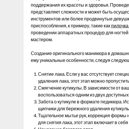
поддержания их красоты и здоровья. Провед
представляет сложности и может быть осуще
инструментов или более продвинутые девуш
приспособления, к примеру, такие как
пилочка
проведении аппаратных процедур для ногтей
мастером.
Создание оригинального маникюра в домашних
ему уникальные особенности, следуя следую
Снятие лака. Если у вас отсутствует спе
удаления лака, этот этап можно пропустить
Смягчение кутикулы. В зависимости от ва
воспользоваться одним из двух доступных
Забота о кутикуле в формате педикюра. Ис
щипчики для бережного удаления кутикулы
Тщательное мытье рук, коррекция формы н
для снятия лака, этот этап включает в себ