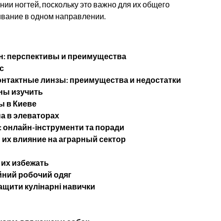
ии ногтей, поскольку это важно для их общего
ивание в одном направлении.
н: перспективы и преимущества
с
нтактные линзы: преимущества и недостатки
ны изучить
 в Киеве
а в элеваторах
: онлайн-інструменти та поради
их влияние на аграрный сектор
 их избежать
йний робочий одяг
ащити кулінарні навички