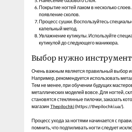
Нанесение базового слоя.
Покрытие ногтей лаком в несколько слоев.
появление сколов.
Процесс сушки. Воспользуйтесь специаль
капельный метод.
Увлажнение кутикулы. Используйте специ
кутикулой до следующего маникюра.
Выбор нужно инструмент
Очень важным является правильный выбор и
Например, рекомендуется использовать метал
Тем не менее, при обучении будущих мастер
металлических моделей вовсе. Для ногтей, с
становятся стеклянные пилочки, заказать кот
магазин
Thepilochki
(https://thepilochki.ua/).
Процесс ухода за ногтями начинается с пра
помнить, что подпиливать ногти следует искл