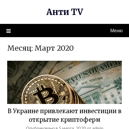
Перейти
Анти TV
к
содержимому
Меню
Месяц:
Март 2020
В Украине привлекают инвестиции в
открытие криптоферм
Опубликовано в
5 марта, 2020
от
admin