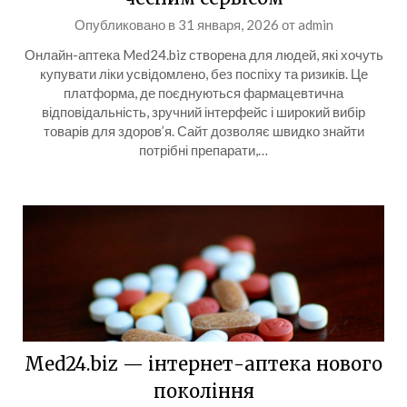
Опубликовано в
31 января, 2026
от
admin
Онлайн-аптека Med24.biz створена для людей, які хочуть
купувати ліки усвідомлено, без поспіху та ризиків. Це
платформа, де поєднуються фармацевтична
відповідальність, зручний інтерфейс і широкий вибір
товарів для здоров’я. Сайт дозволяє швидко знайти
потрібні препарати,…
Med24.biz — інтернет-аптека нового
покоління