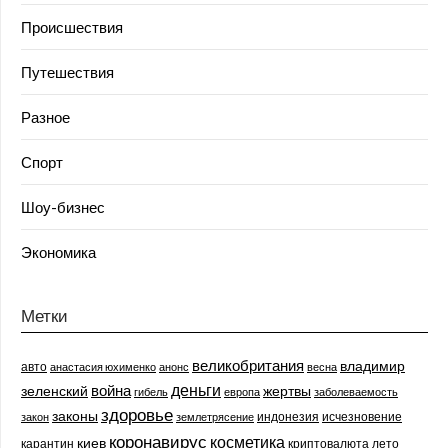
Происшествия
Путешествия
Разное
Спорт
Шоу-бизнес
Экономика
Метки
великобритания
владимир
авто
анастасия юхименко
анонс
весна
деньги
война
зеленский
жертвы
гибель
европа
заболеваемость
здоровье
законы
индонезия
исчезновение
закон
землетрясение
коронавирус
косметика
киев
карантин
криптовалюта
лето