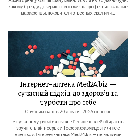
жизни бренду Garmin Задумывались ли вы когда-нибудь,
какому бренду доверяют свою жизнь профессиональные
марафонцы, покорители отвесных скал или…
Інтернет-аптека Med24.biz —
сучасний підхід до здоров’я та
турботи про себе
Опубликовано в
20 января, 2026
от
admin
У сучасному ритмі життя все більше людей обирають
зручні онлайн-сервіси, і сфера фармацевтики не є
винятком. Інтернет-аптека Med24.biz — це надійний