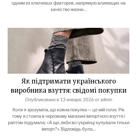
одним из ключевых факторов, напрямую влияющих на
качество жизни…
Як підтримати українського
виробника взуття: свідомі покупки
Опубликовано в
13 января, 2026
от
admin
Коли я зрозуміла, що кожна покупка — це мій голос Рік
тому я стояла в черговому магазині імпортного взуття і
раптом подумала: «А що, якби всі українці купували тільки
імпорт?». Відповідь була…