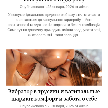
Опубликовано в
28 января, 2026
от
admin
У пошуках ідеального щоденного образу стилісти часто
звертаються до капсульного гардеробу — його
практичності та здатності створювати безліч комбінацій.
Саме тут на допомогу приходить вміння поєднувати речі,
як от елегантні штани палаццо…
Вибратор в трусики и вагинальные
шарики: комфорт и забота о себе
Опубликовано в
23 января, 2026
от
admin