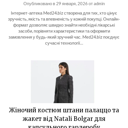
Опубликовано в
29 января, 2026
от
admin
Інтернет-аптека Med24.biz створена для тих, хто цінує
зручність, якість та впевненість у кожній покупці. Онлайн-
формат дозволяє швидко знайти необхідні лікарські
засоби, порівняти характеристики та оформити
замовлення у будь-який зручний час. Med24.biz поєднує
сучасні технології…
Жіночий костюм штани палаццо та
жакет від Natali Bolgar для
капсульного гардеробу