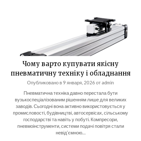
Чому варто купувати якісну
пневматичну техніку і обладнання
Опубликовано в
9 января, 2026
от
admin
Пневматична техніка давно перестала бути
вузькоспеціалізованим рішенням лише для великих
заводів. Сьогодні вона активно використовується у
промисловості, будівництві, автосервісах, сільському
господарстві та навіть у побуті. Компресори,
пневмоінструменти, системи подачі повітря стали
невід’ємною…