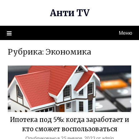
Перейти
Анти TV
к
содержимому
Меню
Рубрика:
Экономика
Ипотека под 5%: когда заработает и
кто сможет воспользоваться
Опубликовано в
25 января, 2023
от
admin