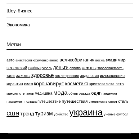
Шоу-бизнес
Экономика
Метки
великобритания
владимир
авто
анастасия юхименко
анонс
весна
деньги
война
зеленский
жертвы
гибель
европа
заболеваемость
здоровье
законы
индонезия
исчезновение
закон
землетрясение
коронавирус
косметика
киев
карантин
криптовалюта
лето
мода
одяг
медицина
максим степанов
обувь
одежда
пандемия
путешествия
путешествие
стиль
парламент
польша
смертность
спорт
украина
сша
туризм
тренд
убийство
учёные
футбол