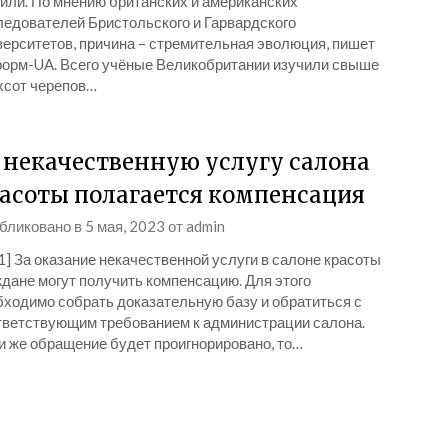
или. По мнению британских и американских
ледователей Бристольского и Гарвардского
верситетов, причина – стремительная эволюция, пишет
орм-UA. Всего учёные Великобритании изучили свыше
хсот черепов…
 некачественную услугу салона
асоты полагается компенсация
бликовано в
5 мая, 2023
от
admin
1] За оказание некачественной услуги в салоне красоты
ждане могут получить компенсацию. Для этого
бходимо собрать доказательную базу и обратиться с
тветствующим требованием к администрации салона.
и же обращение будет проигнорировано, то…