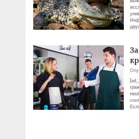
выж
исс
уни
Инф
дву
За
кр
Опу
[ad_
гра
нео
соо
Есл