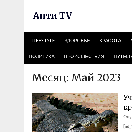
Перейти
к
Анти TV
содержимому
LIFESTYLE
ЗДОРОВЬЕ
КРАСОТА
ПОЛИТИКА
ПРОИСШЕСТВИЯ
ПУТЕШ
Месяц:
Май 2023
Уч
кр
Опу
[ad_