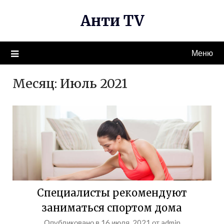
Перейти
Анти TV
к
содержимому
Меню
Месяц:
Июль 2021
Специалисты рекомендуют
заниматься спортом дома
Опубликовано в
16 июля, 2021
от
admin