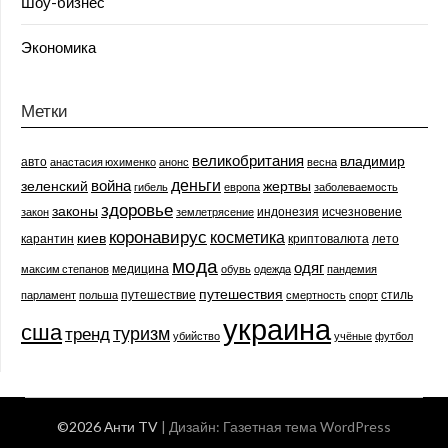
Шоу-бизнес
Экономика
Метки
великобритания
владимир
авто
анастасия юхименко
анонс
весна
деньги
война
зеленский
жертвы
гибель
европа
заболеваемость
здоровье
законы
индонезия
исчезновение
закон
землетрясение
коронавирус
косметика
киев
карантин
криптовалюта
лето
мода
одяг
медицина
максим степанов
обувь
одежда
пандемия
путешествия
путешествие
стиль
парламент
польша
смертность
спорт
украина
сша
туризм
тренд
убийство
учёные
футбол
©2026 Анти TV
| Дизайн:
Газетная тема WordPress