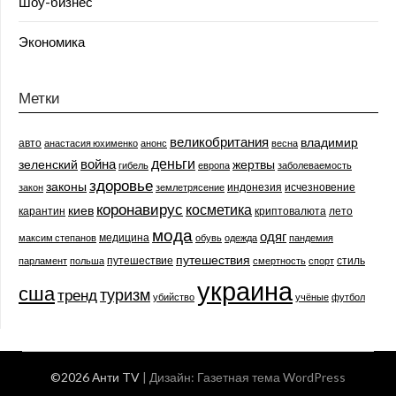
Шоу-бизнес
Экономика
Метки
великобритания
владимир
авто
анастасия юхименко
анонс
весна
деньги
война
зеленский
жертвы
гибель
европа
заболеваемость
здоровье
законы
индонезия
исчезновение
закон
землетрясение
коронавирус
косметика
киев
карантин
криптовалюта
лето
мода
одяг
медицина
максим степанов
обувь
одежда
пандемия
путешествия
путешествие
стиль
парламент
польша
смертность
спорт
украина
сша
туризм
тренд
убийство
учёные
футбол
©2026 Анти TV
| Дизайн:
Газетная тема WordPress