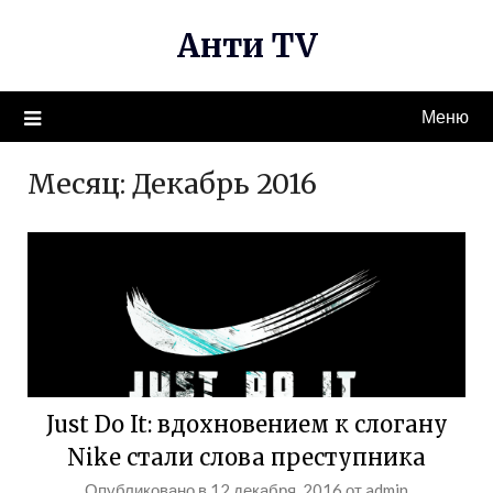
Перейти
Анти TV
к
содержимому
Меню
Месяц:
Декабрь 2016
Just Do It: вдохновением к слогану
Nike стали слова преступника
Опубликовано в
12 декабря, 2016
от
admin