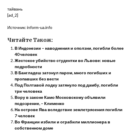
тайвань
[ad_2]
Источник:
inform-ua.info
Читайте Також:
В Индонезии – наводнения и оползни, погибли более
40 человек
Жестокое убийство студентки во Львове: новые
подробности
В Бангладеш затонул паром, много погибших и
пропавших без вести
Под Полтавой лодку затянуло под дамбу, погибли
три человека
Вору в законе Камо Московскому объявили
подозрение, – Клименко
На острове Ява вследствие землетрясения погибли
7 человек
Во Франции избили и ограбили миллионера в
собственном доме