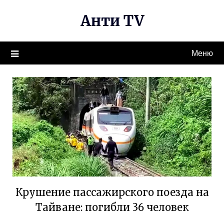
Перейти
Анти TV
к
содержимому
Меню
Крушение пассажирского поезда на
Тайване: погибли 36 человек