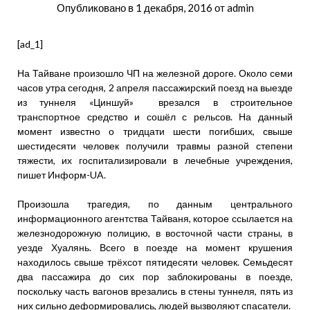
Опубликовано в
1 декабря, 2016
от
admin
[ad_1]
На Тайване произошло ЧП на железной дороге. Около семи
часов утра сегодня, 2 апреля пассажирский поезд на выезде
из туннеля «Циншуй» врезался в строительное
транспортное средство и сошёл с рельсов. На данный
момент известно о тридцати шести погибших, свыше
шестидесяти человек получили травмы разной степени
тяжести, их госпитализировали в лечебные учреждения,
пишет Информ-UA.
Произошла трагедия, по данным центрального
информационного агентства Тайваня, которое ссылается на
железнодорожную полицию, в восточной части страны, в
уезде Хуалянь. Всего в поезде на момент крушения
находилось свыше трёхсот пятидесяти человек. Семьдесят
два пассажира до сих пор заблокированы в поезде,
поскольку часть вагонов врезались в стены туннеля, пять из
них сильно деформировались, людей вызволяют спасатели.