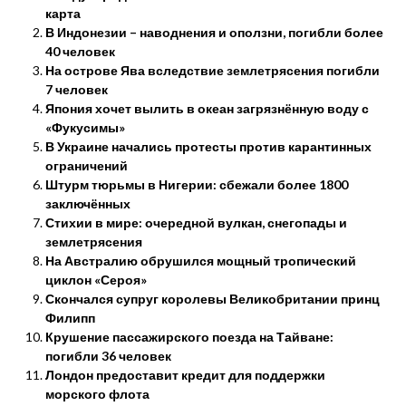
карта
В Индонезии – наводнения и оползни, погибли более
40 человек
На острове Ява вследствие землетрясения погибли
7 человек
Япония хочет вылить в океан загрязнённую воду с
«Фукусимы»
В Украине начались протесты против карантинных
ограничений
Штурм тюрьмы в Нигерии: сбежали более 1800
заключённых
Стихии в мире: очередной вулкан, снегопады и
землетрясения
На Австралию обрушился мощный тропический
циклон «Сероя»
Скончался супруг королевы Великобритании принц
Филипп
Крушение пассажирского поезда на Тайване:
погибли 36 человек
Лондон предоставит кредит для поддержки
морского флота