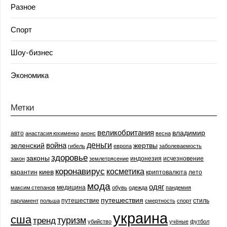
Разное
Спорт
Шоу-бизнес
Экономика
Метки
великобритания
владимир
авто
анастасия юхименко
анонс
весна
деньги
война
зеленский
жертвы
гибель
европа
заболеваемость
здоровье
законы
индонезия
исчезновение
закон
землетрясение
коронавирус
косметика
киев
карантин
криптовалюта
лето
мода
одяг
медицина
максим степанов
обувь
одежда
пандемия
путешествия
путешествие
стиль
парламент
польша
смертность
спорт
украина
сша
туризм
тренд
убийство
учёные
футбол