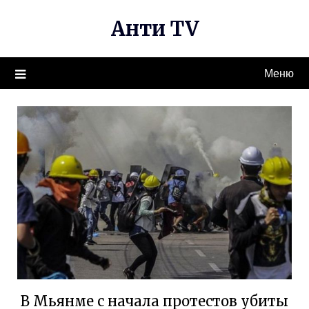
Перейти
Анти TV
к
содержимому
Меню
В Мьянме с начала протестов убиты