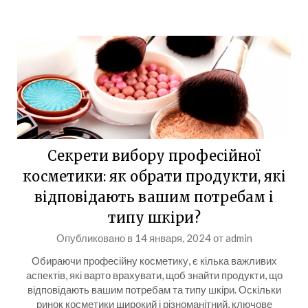
Секрети вибору професійної
косметики: як обрати продукти, які
відповідають вашим потребам і
типу шкіри?
Опубликовано в
14 января, 2024
от
admin
Обираючи професійну косметику, є кілька важливих
аспектів, які варто врахувати, щоб знайти продукти, що
відповідають вашим потребам та типу шкіри. Оскільки
ринок косметики широкий і різноманітний, ключове