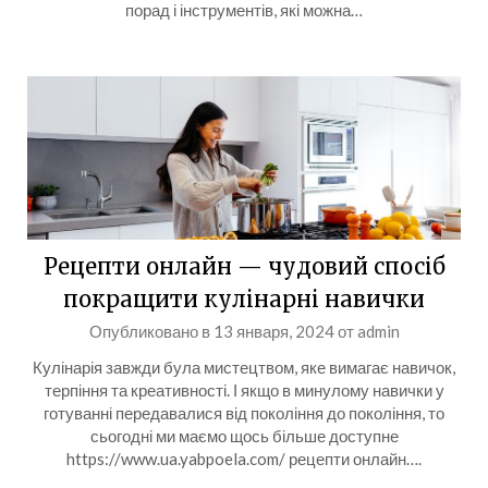
порад і інструментів, які можна…
Рецепти онлайн — чудовий спосіб
покращити кулінарні навички
Опубликовано в
13 января, 2024
от
admin
Кулінарія завжди була мистецтвом, яке вимагає навичок,
терпіння та креативності. І якщо в минулому навички у
готуванні передавалися від покоління до покоління, то
сьогодні ми маємо щось більше доступне
https://www.ua.yabpoela.com/ рецепти онлайн….