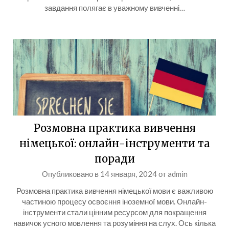
завдання полягає в уважному вивченні…
Розмовна практика вивчення
німецької: онлайн-інструменти та
поради
Опубликовано в
14 января, 2024
от
admin
Розмовна практика вивчення німецької мови є важливою
частиною процесу освоєння іноземної мови. Онлайн-
інструменти стали цінним ресурсом для покращення
навичок усного мовлення та розуміння на слух. Ось кілька