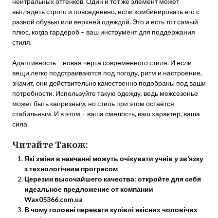
нейтральных оттенков. Один и тот же элемент может
выглядеть строго и повседневно, если комбинировать его с
разной обувью или верхней одеждой. Это и есть тот самый
плюс, когда гардероб – ваш инструмент для поддержания
стиля.
Адаптивность – новая черта современного стиля. И если
вещи легко подстраиваются под погоду, ритм и настроение,
значит, они действительно качественно подобраны под ваши
потребности. Используйте такую одежду, ведь межсезонье
может быть капризным, но стиль при этом остаётся
стабильным. И в этом – ваша смелость, ваш характер, ваша
сила.
Читайте Також:
Які зміни в навчанні можуть очікувати учнів у зв’язку
з технологічним прогресом
Церезин высочайшего качества: откройте для себя
идеальное предложение от компании
Wax05366.com.ua
В чому головні переваги купівлі якісних чоловічих