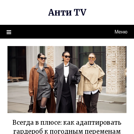
Перейти
Анти TV
к
содержимому
Меню
Всегда в плюсе: как адаптировать
гардероб к погодным переменам