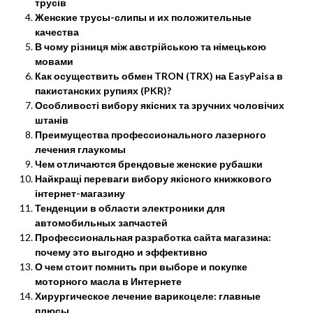
трусів
Женские трусы-слипы и их положительные
качества
В чому різниця між австрійською та німецькою
мовами
Как осуществить обмен TRON (TRX) на EasyPaisa в
пакистанских рупиях (PKR)?
Особливості вибору якісних та зручних чоловічих
штанів
Преимущества профессионального лазерного
лечения глаукомы
Чем отличаются брендовые женские рубашки
Найкращі переваги вибору якісного книжкового
інтернет-магазину
Тенденции в области электроники для
автомобильных запчастей
Профессиональная разработка сайта магазина:
почему это выгодно и эффективно
О чем стоит помнить при выборе и покупке
моторного масла в Интернете
Хирургическое лечение варикоцеле: главные
плюсы