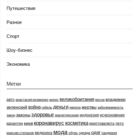
Путешествия
Разное
Спорт
Шоу-бизнес
Экономика
Метки
великобритания
владимир
авто
анастасия юхименко
анонс
весна
деньги
война
зеленский
жертвы
гибель
европа
заболеваемость
здоровье
законы
индонезия
исчезновение
закон
землетрясение
коронавирус
косметика
киев
карантин
криптовалюта
лето
мода
одяг
медицина
максим степанов
обувь
одежда
пандемия