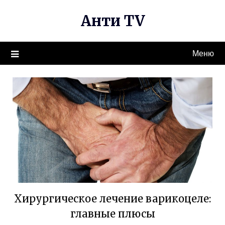
Перейти
Анти TV
к
содержимому
Меню
Хирургическое лечение варикоцеле:
главные плюсы