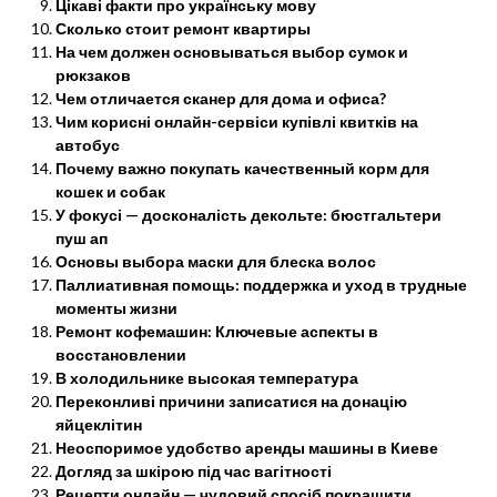
Цікаві факти про українську мову
Сколько стоит ремонт квартиры
На чем должен основываться выбор сумок и
рюкзаков
Чем отличается сканер для дома и офиса?
Чим корисні онлайн-сервіси купівлі квитків на
автобус
Почему важно покупать качественный корм для
кошек и собак
У фокусі — досконалість декольте: бюстгальтери
пуш ап
Основы выбора маски для блеска волос
Паллиативная помощь: поддержка и уход в трудные
моменты жизни
Ремонт кофемашин: Ключевые аспекты в
восстановлении
В холодильнике высокая температура
Переконливі причини записатися на донацію
яйцеклітин
Неоспоримое удобство аренды машины в Киеве
Догляд за шкірою під час вагітності
Рецепти онлайн — чудовий спосіб покращити