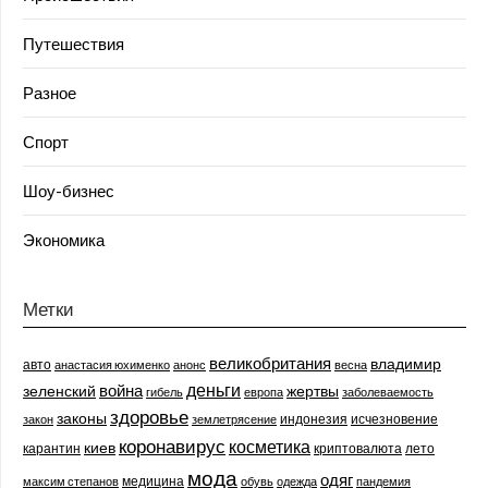
Путешествия
Разное
Спорт
Шоу-бизнес
Экономика
Метки
великобритания
владимир
авто
анастасия юхименко
анонс
весна
деньги
война
зеленский
жертвы
гибель
европа
заболеваемость
здоровье
законы
индонезия
исчезновение
закон
землетрясение
коронавирус
косметика
киев
карантин
криптовалюта
лето
мода
одяг
медицина
максим степанов
обувь
одежда
пандемия