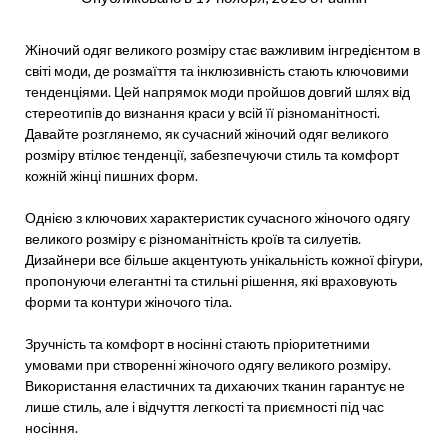
Жіночий одяг великого розміру стає важливим інгредієнтом в
світі моди, де розмаїття та інклюзивність стають ключовими
тенденціями. Цей напрямок моди пройшов довгий шлях від
стереотипів до визнання краси у всій її різноманітності.
Давайте розглянемо, як сучасний жіночий одяг великого
розміру втілює тенденції, забезпечуючи стиль та комфорт
кожній жінці пишних форм.
Однією з ключових характеристик сучасного жіночого одягу
великого розміру є різноманітність кроїв та силуетів.
Дизайнери все більше акцентують унікальність кожної фігури,
пропонуючи елегантні та стильні рішення, які враховують
форми та контури жіночого тіла.
Зручність та комфорт в носінні стають пріоритетними
умовами при створенні жіночого одягу великого розміру.
Використання еластичних та дихаючих тканин гарантує не
лише стиль, але і відчуття легкості та приємності під час
носіння.