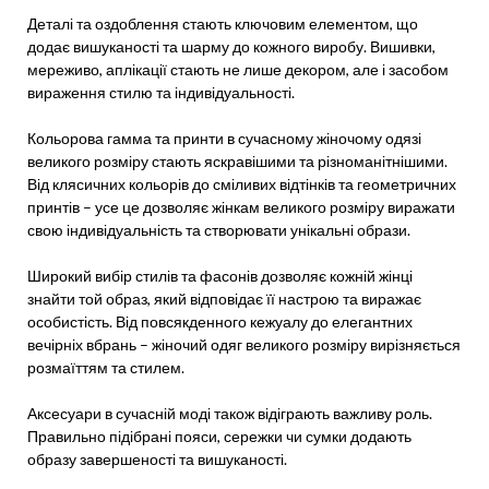
Деталі та оздоблення стають ключовим елементом, що
додає вишуканості та шарму до кожного виробу. Вишивки,
мереживо, аплікації стають не лише декором, але і засобом
вираження стилю та індивідуальності.
Кольорова гамма та принти в сучасному жіночому одязі
великого розміру стають яскравішими та різноманітнішими.
Від клясичних кольорів до сміливих відтінків та геометричних
принтів – усе це дозволяє жінкам великого розміру виражати
свою індивідуальність та створювати унікальні образи.
Широкий вибір стилів та фасонів дозволяє кожній жінці
знайти той образ, який відповідає її настрою та виражає
особистість. Від повсякденного кежуалу до елегантних
вечірніх вбрань – жіночий одяг великого розміру вирізняється
розмаїттям та стилем.
Аксесуари в сучасній моді також відіграють важливу роль.
Правильно підібрані пояси, сережки чи сумки додають
образу завершеності та вишуканості.