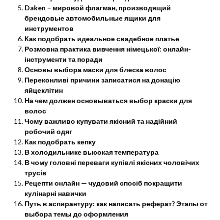
Daken – мировой флагман, производящий
брендовые автомобильные ящики для
инструментов
Как подобрать идеальное свадебное платье
Розмовна практика вивчення німецької: онлайн-
інструменти та поради
Основы выбора маски для блеска волос
Переконливі причини записатися на донацію
яйцеклітин
На чем должен основываться выбор краски для
волос
Чому важливо купувати якісний та надійний
робочий одяг
Как подобрать кепку
В холодильнике высокая температура
В чому головні переваги купівлі якісних чоловічих
трусів
Рецепти онлайн — чудовий спосіб покращити
кулінарні навички
Путь в аспирантуру: как написать реферат? Этапы от
выбора темы до оформления