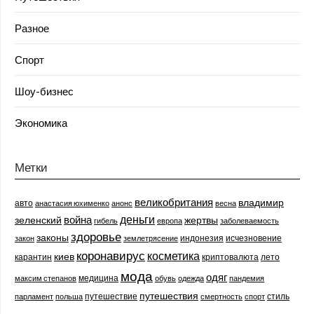
Разное
Спорт
Шоу-бизнес
Экономика
Метки
великобритания
владимир
авто
анастасия юхименко
анонс
весна
деньги
война
зеленский
жертвы
гибель
европа
заболеваемость
здоровье
законы
индонезия
исчезновение
закон
землетрясение
коронавирус
косметика
киев
карантин
криптовалюта
лето
мода
одяг
медицина
максим степанов
обувь
одежда
пандемия
путешествия
путешествие
стиль
парламент
польша
смертность
спорт