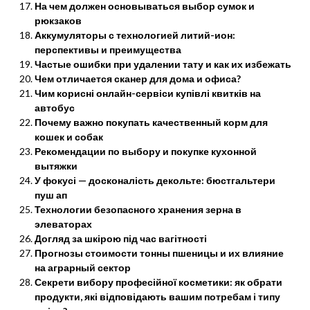
На чем должен основываться выбор сумок и
рюкзаков
Аккумуляторы с технологией литий-ион:
перспективы и преимущества
Частые ошибки при удалении тату и как их избежать
Чем отличается сканер для дома и офиса?
Чим корисні онлайн-сервіси купівлі квитків на
автобус
Почему важно покупать качественный корм для
кошек и собак
Рекомендации по выбору и покупке кухонной
вытяжки
У фокусі — досконалість декольте: бюстгальтери
пуш ап
Технологии безопасного хранения зерна в
элеваторах
Догляд за шкірою під час вагітності
Прогнозы стоимости тонны пшеницы и их влияние
на аграрный сектор
Секрети вибору професійної косметики: як обрати
продукти, які відповідають вашим потребам і типу