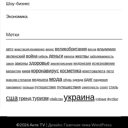
Шоу-бизнес
Экономика
Метки
великобритания
владимир
авто
анастасия юхименко
анонс
весна
деньги
война
зеленский
жертвы
гибель
европа
заболеваемость
здоровье
законы
индонезия
исчезновение
закон
землетрясение
коронавирус
косметика
киев
карантин
криптовалюта
лето
мода
одяг
медицина
максим степанов
обувь
одежда
пандемия
путешествия
путешествие
стиль
парламент
польша
смертность
спорт
украина
сша
туризм
тренд
убийство
учёные
футбол
©2026 Анти TV
| Дизайн:
Газетная тема WordPress