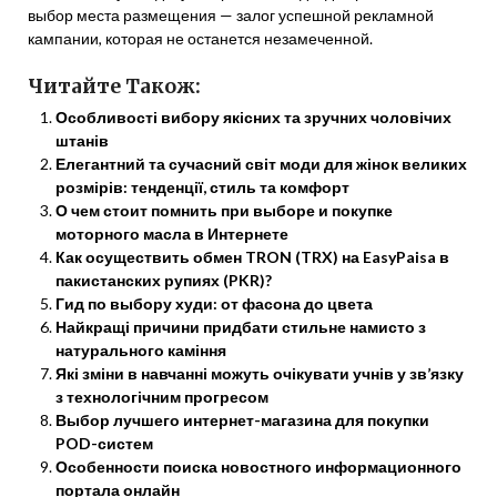
выбор места размещения — залог успешной рекламной
кампании, которая не останется незамеченной.
Читайте Також:
Особливості вибору якісних та зручних чоловічих
штанів
Елегантний та сучасний світ моди для жінок великих
розмірів: тенденції, стиль та комфорт
О чем стоит помнить при выборе и покупке
моторного масла в Интернете
Как осуществить обмен TRON (TRX) на EasyPaisa в
пакистанских рупиях (PKR)?
Гид по выбору худи: от фасона до цвета
Найкращі причини придбати стильне намисто з
натурального каміння
Які зміни в навчанні можуть очікувати учнів у зв’язку
з технологічним прогресом
Выбор лучшего интернет-магазина для покупки
POD-систем
Особенности поиска новостного информационного
портала онлайн