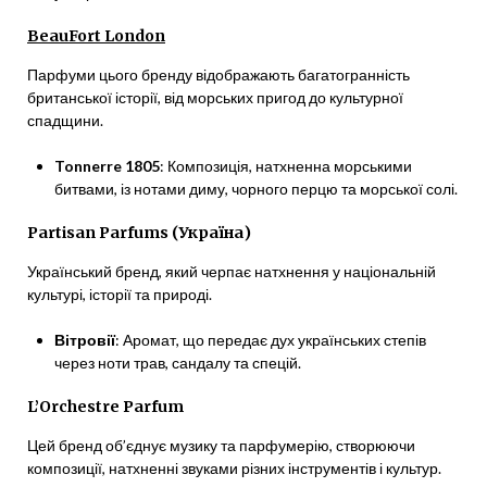
BeauFort London
Парфуми цього бренду відображають багатогранність
британської історії, від морських пригод до культурної
спадщини.
Tonnerre 1805
: Композиція, натхненна морськими
битвами, із нотами диму, чорного перцю та морської солі.
Partisan Parfums (Україна)
Український бренд, який черпає натхнення у національній
культурі, історії та природі.
Вітровії
: Аромат, що передає дух українських степів
через ноти трав, сандалу та спецій.
L’Orchestre Parfum
Цей бренд об’єднує музику та парфумерію, створюючи
композиції, натхненні звуками різних інструментів і культур.