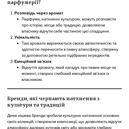
парфумерії?
Розповідь через аромат
Парфуми, натхненні культурою, можуть розповісти
про історію, місце або традицію, дозволяючи
власнику відчути себе частиною цієї спадщини.
Унікальність
Такі аромати вирізняються своєю автентичністю та
здатністю переносити в певну атмосферу, створену
за допомогою ретельно підібраних інгредієнтів.
Емоційний зв’язок
Відчуття аромату, який нагадує про певне місце чи
момент, створює глибокий емоційний зв’язок із
власником.
Бренди, які черпають натхнення з
культури та традицій
Деякі нішева бренди зробили культурне натхнення основою
своїх колекцій, створюючи композиції, що дозволяють відчути
атмосферу далеких куточків світу або зрозуміти глибину