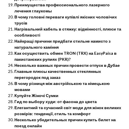
Преимущества профессионального лазерного
лечения глаукомы
В чому головні переваги купівлі якісних чоловічих
трусів
Нагрівальний кабель в стяжку: відмінності, плюси та
особливості
Найкращі причини придбати стильне намисто з
натурального каміння
Как осуществить обмен TRON (TRX) на EasyPaisa в
пакистанских рупиях (PKR)?
Несколько важных причин провести отпуск в Дубае
Главные плюсы качественных стеклянных
перегородок под заказ
В чому різниця між австрійською та німецькою
мовами
Купуйте Жіночі Сумки
Гид по выбору худи: от фасона до цвета
Елегантний та сучасний світ моди для жінок великих
розмірів: тенденції, стиль та комфорт
Несколько убедительных причин купить билет на
поезд онлайн