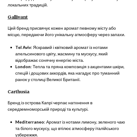
локальних традицій.
Gallivant
Цей бренд присвячує кожен аромат певному місту або
місцю, передаючи його унікальну атмосферу через запахи.
Tel Aviv
: Яскравий і квітковий аромат із нотами
апельсинового цвіту, жасмину та мускусу, який
відображає сонячну енергію міста.
London
: Тепла та пряна композиція з акцентами шкіри,
спецій і дощових аккордів, яка нагадує про туманний
ранок у столиці Великої Британії.
Carthusia
Бренд із острова Капрі черпає натхнення в
середземноморській природі та культурі.
Mediterraneo
: Аромат із нотами лимону, зеленого чаю
та білого мускусу, що втілює атмосферу італійського
узбережжя.