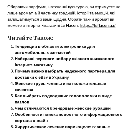
Обираючи парфуми, натхненні культурою, ви отримуєте не
лише аромат, а й частинку традицій, історії та емоцій, які
залишатимуться з вами щодня. Обрати такий аромат ви
можете в інтернет-магазині Le Flacon:
https://leflacon.ua/
Читайте Також:
Тенденции в области электроники для
автомобильных запчастей
Найкращі переваги вибору якісного книжкового
інтернет-магазину
Почему важно выбрать надежного партнера для
доставки с eBay в Украину
Женские трусы-слипы и их положительные
качества
Как выбрать подходящие головоломки в виде
пазлов
Чем отличаются брендовые женские рубашки
Особенности поиска новостного информационного
портала онлайн
Хирургическое лечение варикоцеле: главные