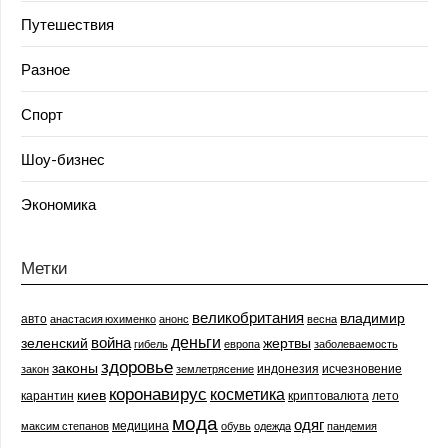
Путешествия
Разное
Спорт
Шоу-бизнес
Экономика
Метки
великобритания
владимир
авто
анастасия юхименко
анонс
весна
деньги
война
зеленский
жертвы
гибель
европа
заболеваемость
здоровье
законы
индонезия
исчезновение
закон
землетрясение
коронавирус
косметика
киев
карантин
криптовалюта
лето
мода
одяг
медицина
максим степанов
обувь
одежда
пандемия