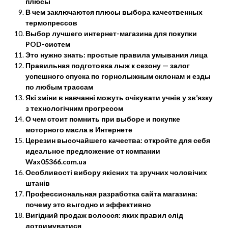
плюсы
В чем заключаются плюсы выбора качественных
термопрессов
Выбор лучшего интернет-магазина для покупки
POD-систем
Это нужно знать: простые правила умывания лица
Правильная подготовка лыж к сезону — залог
успешного спуска по горнолыжным склонам и езды
по любым трассам
Які зміни в навчанні можуть очікувати учнів у зв’язку
з технологічним прогресом
О чем стоит помнить при выборе и покупке
моторного масла в Интернете
Церезин высочайшего качества: откройте для себя
идеальное предложение от компании
Wax05366.com.ua
Особливості вибору якісних та зручних чоловічих
штанів
Профессиональная разработка сайта магазина:
почему это выгодно и эффективно
Вигідний продаж волосся: яких правил слід
дотримуватися