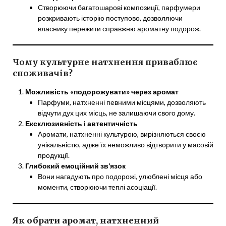
Створюючи багатошарові композиції, парфумери
розкривають історію поступово, дозволяючи
власнику пережити справжню ароматну подорож.
Чому культурне натхнення приваблює
споживачів?
Можливість «подорожувати» через аромат
Парфуми, натхненні певними місцями, дозволяють
відчути дух цих місць, не залишаючи свого дому.
Ексклюзивність і автентичність
Аромати, натхненні культурою, вирізняються своєю
унікальністю, адже їх неможливо відтворити у масовій
продукції.
Глибокий емоційний зв’язок
Вони нагадують про подорожі, улюблені місця або
моменти, створюючи теплі асоціації.
Як обрати аромат, натхненний