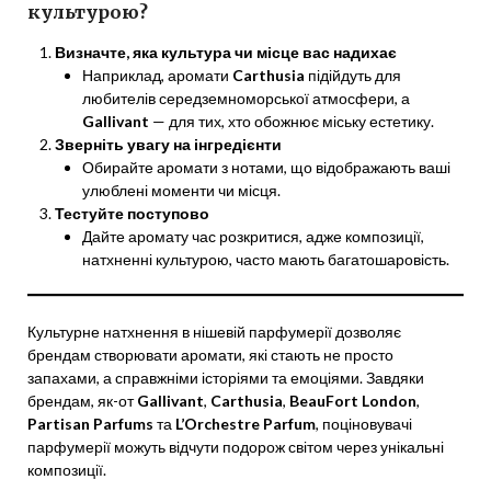
культурою?
Визначте, яка культура чи місце вас надихає
Наприклад, аромати
Carthusia
підійдуть для
любителів середземноморської атмосфери, а
Gallivant
— для тих, хто обожнює міську естетику.
Зверніть увагу на інгредієнти
Обирайте аромати з нотами, що відображають ваші
улюблені моменти чи місця.
Тестуйте поступово
Дайте аромату час розкритися, адже композиції,
натхненні культурою, часто мають багатошаровість.
Культурне натхнення в нішевій парфумерії дозволяє
брендам створювати аромати, які стають не просто
запахами, а справжніми історіями та емоціями. Завдяки
брендам, як-от
Gallivant
,
Carthusia
,
BeauFort London
,
Partisan Parfums
та
L’Orchestre Parfum
, поціновувачі
парфумерії можуть відчути подорож світом через унікальні
композиції.