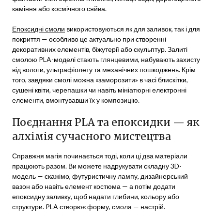
каміння або космічного сяйва.
Епоксидні смоли
використовуються як для заливок, так і для
покриття — особливо це актуально при створенні
декоративних елементів, біжутерії або скульптур. Залиті
смолою PLA-моделі стають глянцевими, набувають захисту
від вологи, ультрафіолету та механічних пошкоджень. Крім
того, завдяки смолі можна «заморозити» в часі блискітки,
сушені квіти, черепашки чи навіть мініатюрні електронні
елементи, вмонтувавши їх у композицію.
Поєднання PLA та епоксидки — як
алхімія сучасного мистецтва
Справжня магія починається тоді, коли ці два матеріали
працюють разом. Ви можете надрукувати складну 3D-
модель — скажімо, футуристичну лампу, дизайнерський
вазон або навіть елемент костюма — а потім додати
епоксидну заливку, щоб надати глибини, кольору або
структури. PLA створює форму, смола — настрій.