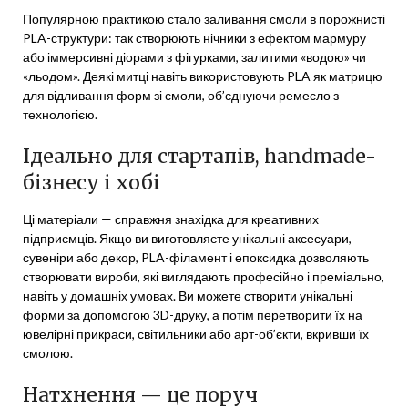
Популярною практикою стало заливання смоли в порожнисті
PLA-структури: так створюють нічники з ефектом мармуру
або іммерсивні діорами з фігурками, залитими «водою» чи
«льодом». Деякі митці навіть використовують PLA як матрицю
для відливання форм зі смоли, об’єднуючи ремесло з
технологією.
Ідеально для стартапів, handmade-
бізнесу і хобі
Ці матеріали — справжня знахідка для креативних
підприємців. Якщо ви виготовляєте унікальні аксесуари,
сувеніри або декор, PLA-філамент і епоксидка дозволяють
створювати вироби, які виглядають професійно і преміально,
навіть у домашніх умовах. Ви можете створити унікальні
форми за допомогою 3D-друку, а потім перетворити їх на
ювелірні прикраси, світильники або арт-об’єкти, вкривши їх
смолою.
Натхнення — це поруч