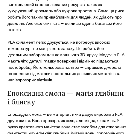
виготовлений із поновлюваних ресурсів, таких як
кукурудзяний крохмаль або цукрова тростина. Саме ця риса
робить його таким привабливим для людей, які дбають про
довкілля. Але екологічність — це лише один з багатьох його
плюсів.
PLA філамент легко друкується, не потребує високих
температур і не має різкого запаху. Це робить його
ідеальним вибором для домашнього 3D-друку. Моделі з PLA
мають чіткі деталі, гладку поверхню і відмінно піддаються
постобробці. Його кольорова палітра — справжнє джерело
натхнення: від матових пастельних до сяючих металіків та
напівпрозорих відтінків.
Епоксидна смола — магія глибини
і блиску
Епоксидна смола — це матеріал, який дарує виробам з PLA
друге життя. Вона прозора, як скло, але міцна, як камінь. У
руках креативного майстра вона стає засобом для створення
фантастичних ефектів: глибини, імітації води, дорогоцінного