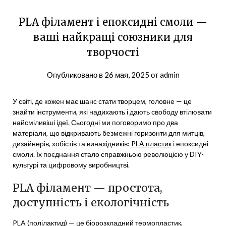
PLA філамент і епоксидні смоли —
ваші найкращі союзники для
творчості
Опубликовано в
26 мая, 2025
от
admin
У світі, де кожен має шанс стати творцем, головне — це
знайти інструменти, які надихають і дають свободу втілювати
найсміливіші ідеї. Сьогодні ми поговоримо про два
матеріали, що відкривають безмежні горизонти для митців,
дизайнерів, хобістів та винахідників:
PLA пластик
і епоксидні
смоли. Їх поєднання стало справжньою революцією у DIY-
культурі та цифровому виробництві.
PLA філамент — простота,
доступність і екологічність
PLA (полілактид) — це біорозкладний термопластик,