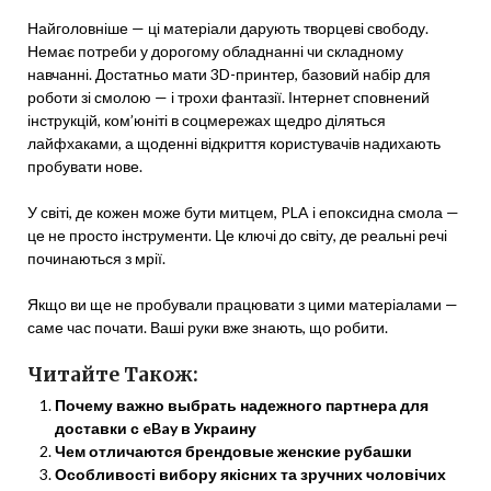
Найголовніше — ці матеріали дарують творцеві свободу.
Немає потреби у дорогому обладнанні чи складному
навчанні. Достатньо мати 3D-принтер, базовий набір для
роботи зі смолою — і трохи фантазії. Інтернет сповнений
інструкцій, ком’юніті в соцмережах щедро діляться
лайфхаками, а щоденні відкриття користувачів надихають
пробувати нове.
У світі, де кожен може бути митцем, PLA і епоксидна смола —
це не просто інструменти. Це ключі до світу, де реальні речі
починаються з мрії.
Якщо ви ще не пробували працювати з цими матеріалами —
саме час почати. Ваші руки вже знають, що робити.
Читайте Також:
Почему важно выбрать надежного партнера для
доставки с eBay в Украину
Чем отличаются брендовые женские рубашки
Особливості вибору якісних та зручних чоловічих