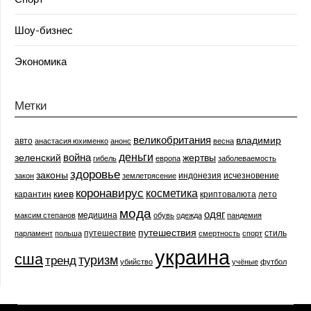
Шоу-бизнес
Экономика
Метки
великобритания
владимир
авто
анастасия юхименко
анонс
весна
деньги
война
зеленский
жертвы
гибель
европа
заболеваемость
здоровье
законы
индонезия
исчезновение
закон
землетрясение
коронавирус
косметика
киев
карантин
криптовалюта
лето
мода
одяг
медицина
максим степанов
обувь
одежда
пандемия
путешествия
путешествие
стиль
парламент
польша
смертность
спорт
украина
сша
туризм
тренд
убийство
учёные
футбол