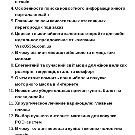
штанів
Особенности поиска новостного информационного
портала онлайн
Главные плюсы качественных стеклянных
перегородок под заказ
Церезин высочайшего качества: откройте для себя
идеальное предложение от компании
Wax05366.com.ua
В чому різниця між австрійською та німецькою
мовами
Елегантний та сучасний світ моди для жінок великих
розмірів: тенденції, стиль та комфорт
О чем стоит помнить при выборе и покупке
моторного масла в Интернете
Несколько убедительных причин купить билет на
поезд онлайн
Хирургическое лечение варикоцеле: главные
плюсы
Выбор лучшего интернет-магазина для покупки
POD-систем
В чому головні переваги купівлі якісних чоловічих
трусів