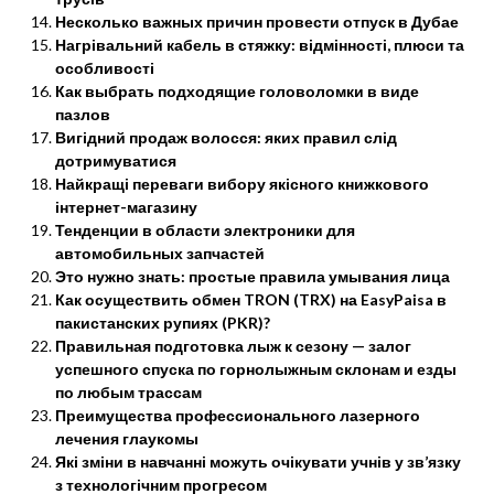
Несколько важных причин провести отпуск в Дубае
Нагрівальний кабель в стяжку: відмінності, плюси та
особливості
Как выбрать подходящие головоломки в виде
пазлов
Вигідний продаж волосся: яких правил слід
дотримуватися
Найкращі переваги вибору якісного книжкового
інтернет-магазину
Тенденции в области электроники для
автомобильных запчастей
Это нужно знать: простые правила умывания лица
Как осуществить обмен TRON (TRX) на EasyPaisa в
пакистанских рупиях (PKR)?
Правильная подготовка лыж к сезону — залог
успешного спуска по горнолыжным склонам и езды
по любым трассам
Преимущества профессионального лазерного
лечения глаукомы
Які зміни в навчанні можуть очікувати учнів у зв’язку
з технологічним прогресом