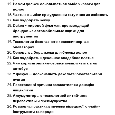
На чем должен основываться выбор краски для
волос
Частые ошибки при удалении тату и как их избежать
Как подобрать кепку
Daken – мировой флагман, производящий
брендовые автомобильные ящики для
инструментов
Технологии безопасного хранения зерна в
элеваторах
Основы выбора маски для блеска волос
Как подобрать идеальное свадебное платье
Чим корисні онлайн-сервіси купівлі квитків на
автобус
У фокусі — досконалість декольте: бюстгальтери
пуш ап
Переконливі причини записатися на донацію
яйцеклітин
Аккумуляторы с технологией литий-ион:
перспективы и преимущества
Розмовна практика вивчення німецької: онлайн-
інструменти та поради