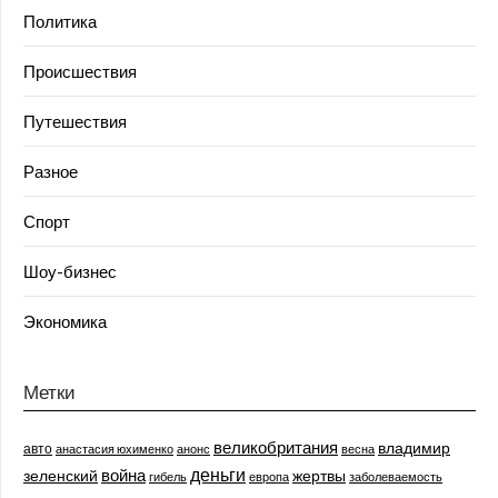
Политика
Происшествия
Путешествия
Разное
Спорт
Шоу-бизнес
Экономика
Метки
великобритания
владимир
авто
анастасия юхименко
анонс
весна
деньги
война
зеленский
жертвы
гибель
европа
заболеваемость