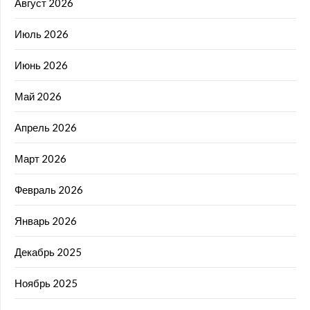
Август 2026
Июль 2026
Июнь 2026
Май 2026
Апрель 2026
Март 2026
Февраль 2026
Январь 2026
Декабрь 2025
Ноябрь 2025