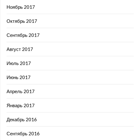
Ноябрь 2017
Октябрь 2017
Сентябрь 2017
Август 2017
Июль 2017
Июнь 2017
Апрель 2017
Январь 2017
Декабрь 2016
Сентябрь 2016