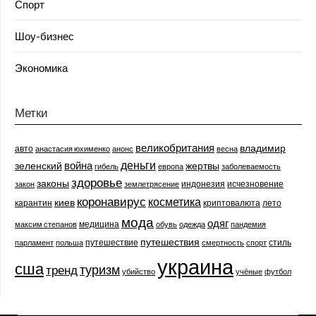
Спорт
Шоу-бизнес
Экономика
Метки
великобритания
владимир
авто
анастасия юхименко
анонс
весна
деньги
война
зеленский
жертвы
гибель
европа
заболеваемость
здоровье
законы
индонезия
исчезновение
закон
землетрясение
коронавирус
косметика
киев
карантин
криптовалюта
лето
мода
одяг
медицина
максим степанов
обувь
одежда
пандемия
путешествия
путешествие
стиль
парламент
польша
смертность
спорт
украина
сша
туризм
тренд
убийство
учёные
футбол