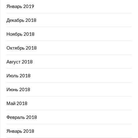
Январь 2019
Декабрь 2018
Ноябрь 2018
Октябрь 2018
Август 2018
Июль 2018
Июнь 2018
Май 2018
Февраль 2018
Январь 2018