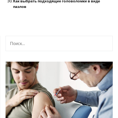
Как выбрать подходящие головоломки в виде
пазлов
НАЙТИ: