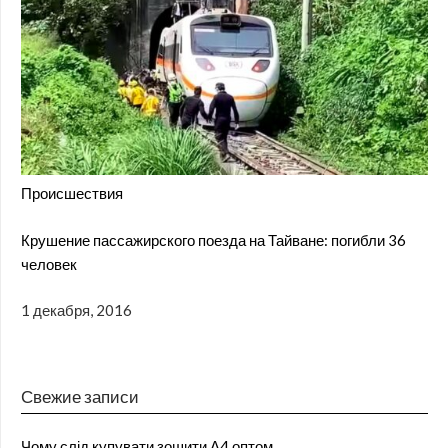
Происшествия
Крушение пассажирского поезда на Тайване: погибли 36
человек
1 декабря, 2016
Свежие записи
Чому слід купувати зошити А4 оптом