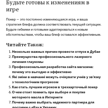
Будьте готовы к изменениям в
игре
Покер — это постоянно изменяющаяся игра, и ваша
стратегия блефа должна соответствовать текущей ситуации.
Будьте гибкими и готовыми адаптироваться к новым
обстоятельствам, чтобы ваш блеф оставался эффективным.
Читайте Також:
Несколько важных причин провести отпуск в Дубае
Преимущества профессионального лазерного
лечения глаукомы
Профессиональная разработка сайта магазина:
почему это выгодно и эффективно
Які зміни в навчанні можуть очікувати учнів у зв’язку
з технологічним прогресом
Как стать лучшим игроком в трехкарточный покер
О чем стоит помнить при выборе и покупке
моторного масла в Интернете
Почему важно выбрать надежного партнера для
доставки с eBay в Украину