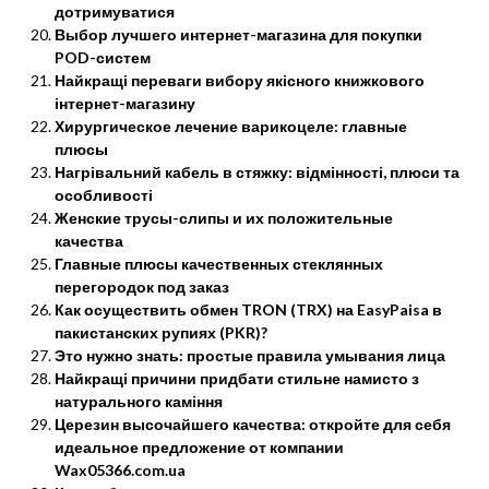
дотримуватися
Выбор лучшего интернет-магазина для покупки
POD-систем
Найкращі переваги вибору якісного книжкового
інтернет-магазину
Хирургическое лечение варикоцеле: главные
плюсы
Нагрівальний кабель в стяжку: відмінності, плюси та
особливості
Женские трусы-слипы и их положительные
качества
Главные плюсы качественных стеклянных
перегородок под заказ
Как осуществить обмен TRON (TRX) на EasyPaisa в
пакистанских рупиях (PKR)?
Это нужно знать: простые правила умывания лица
Найкращі причини придбати стильне намисто з
натурального каміння
Церезин высочайшего качества: откройте для себя
идеальное предложение от компании
Wax05366.com.ua