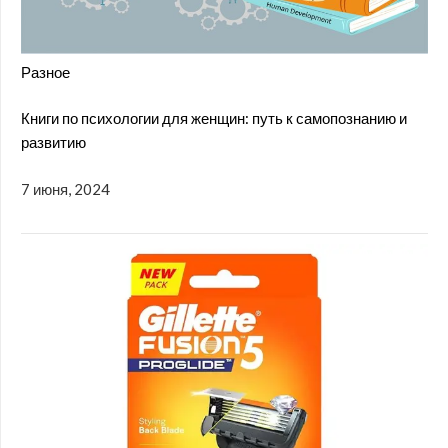
Разное
Книги по психологии для женщин: путь к самопознанию и
развитию
7 июня, 2024