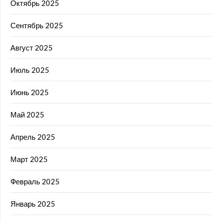
Октябрь 2025
Сентябрь 2025
Август 2025
Июль 2025
Июнь 2025
Май 2025
Апрель 2025
Март 2025
Февраль 2025
Январь 2025