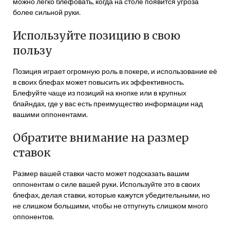
можно легко блефовать, когда на столе появится угроза
более сильной руки.
Используйте позицию в свою
пользу
Позиция играет огромную роль в покере, и использование её
в своих блефах может повысить их эффективность.
Блефуйте чаще из позиций на кнопке или в крупных
блайндах, где у вас есть преимущество информации над
вашими оппонентами.
Обратите внимание на размер
ставок
Размер вашей ставки часто может подсказать вашим
оппонентам о силе вашей руки. Используйте это в своих
блефах, делая ставки, которые кажутся убедительными, но
не слишком большими, чтобы не отпугнуть слишком много
оппонентов.