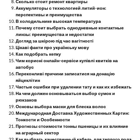
Сколько стоит ремонт квартиры
Аккумуляторы с технологией литий-ион:
перспективы и преимущества
В холодильнике высокая температура
Почему стоит выбрать однодневные контактные
линзы: преимущества и недостатки
Догляд за шкірою під час вагітності
Цікаві факти про українську мову
Как подобрать кепку
Чим корисні онлайн-сервіси купівлі квитків на
автобус
Переконливі причини записатися на донацію
яйцеклітин
Частые ошибки при удалении тату и как их избежать
На чем должен основываться выбор сумок и
рюкзаков
Основы выбора маски для блеска волос
Международная Доставка Художественных Картин:
Тонкости и Особенности
Прогнозы стоимости тонны пшеницы и их влияние
на аграрный сектор
Как выбрать качественный кабель для теплого пола