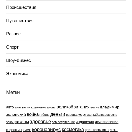
Происшествия
Путешествия
Разное
Спорт
Шоу-бизнес
Экономика
Метки
великобритания
владимир
авто
анастасия юхименко
анонс
весна
деньги
война
зеленский
жертвы
гибель
европа
заболеваемость
здоровье
законы
индонезия
исчезновение
закон
землетрясение
коронавирус
косметика
киев
карантин
криптовалюта
лето