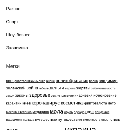
Разное
Спорт
Шоу-бизнес
Экономика
Метки
великобритания
владимир
авто
анастасия юхименко
анонс
весна
деньги
война
зеленский
жертвы
гибель
европа
заболеваемость
здоровье
законы
индонезия
исчезновение
закон
землетрясение
коронавирус
косметика
киев
карантин
криптовалюта
лето
мода
одяг
медицина
максим степанов
обувь
одежда
пандемия
путешествия
путешествие
стиль
парламент
польша
смертность
спорт
украина