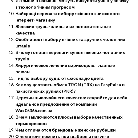
Які зміни в навчанні можуть очікувати учнів у зв’язку
з технологічним прогресом
Найкращі переваги вибору якісного книжкового
інтернет-магазину
Женские трусы-слипы и их положительные
качества
Особливості вибору якісних та зручних чоловічих
штанів
В чому головні переваги купівлі якісних чоловічих
трусів
Хирургическое лечение варикоцеле: главные
плюсы
Гид по выбору худи: от фасона до цвета
Как осуществить обмен TRON (TRX) на EasyPaisa в
пакистанских рупиях (PKR)?
Церезин высочайшего качества: откройте для себя
идеальное предложение от компании
Wax05366.com.ua
В чем заключаются плюсы выбора качественных
термопрессов
Чем отличаются брендовые женские рубашки
О чем стоит помнить при выборе и покупке