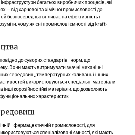
інфраструктури багатьох виробничих процесів, які
х — від харчової та хімічної промисловості до
стей безпосередньо впливає на ефективність і
зуміти, чому якісні промислові ємності від
kraft-
ицтва
повідно до суворих стандартів і норм, що
зпеку. Вони мають витримувати значні механічні
чних середовищ, температурних коливань і інших
астивостей використовуються спеціальні матеріали,
та інші корозійностійкі матеріали, що дозволяють
 функціональних характеристик.
середовищ
мічній і фармацевтичній промисловості, для
використовуються спеціалізовані ємності, які мають