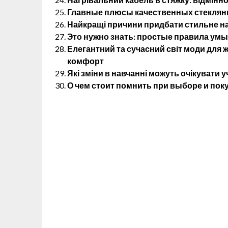
Главные плюсы качественных стеклянн
Найкращі причини придбати стильне на
Это нужно знать: простые правила ум
Елегантний та сучасний світ моди для жі
комфорт
Які зміни в навчанні можуть очікувати у
О чем стоит помнить при выборе и пок