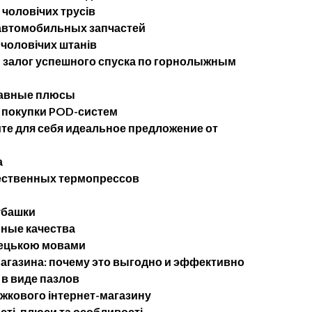
 чоловічих трусів
 автомобильных запчастей
 чоловічих штанів
— залог успешного спуска по горнолыжным
лавные плюсы
 покупки POD-систем
те для себя идеальное предложение от
а
ественных термопрессов
убашки
ные качества
імецькою мовами
агазина: почему это выгодно и эффективно
в виде пазлов
ижкового інтернет-магазину
сті, плюси та особливості