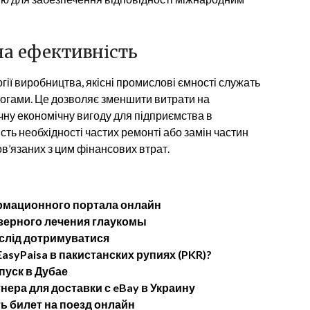
на ефективність
ії виробництва, якісні промислові ємності служать
огами. Це дозволяє зменшити витрати на
чну економічну вигоду для підприємства в
ість необхідності частих ремонті або замін частин
ов’язаних з цим фінансових втрат.
рмационного портала онлайн
ерного лечения глаукомы
 слід дотримуватися
asyPaisa в пакистанских рупиях (PKR)?
пуск в Дубае
ера для доставки с eBay в Украину
ь билет на поезд онлайн