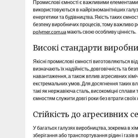
Промислові ємності є важливими елементами 
використовуються в найрізноманітніших галузя
енергетики та будівництва. Якість таких ємно
безпеку виробничих процесів, тому важливо ро
polymer.com.ua
мають свою особливу цінність.
Високі стандарти виробн
Якісні промислові ємності виготовляються від
визначають їх надійність, довговічність та бе
навантаження, а також вплив агресивних хімі
екстремальних умов. Для досягнення таких вл
такі як нержавіюча сталь, високоміцні сплави 
ємностям служити довгі роки без втрати своїх
Стійкість до агресивних 
У багатьох галузях виробництва, зокрема в хі
зберігання або транспортування рідин і газів 