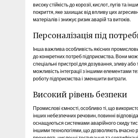
високу стійкість до корозії, кислот, лугів та і
покриття, яке захищає від впливу цих агресив
матеріалів і знижує ризик аварій та витоків.
Персоналізація під потре
Інша важлива особливість якісних промислови
до конкретних потреб підприємства. Вони можу
спеціальні пристрої для дозування, зливу аб
можливість інтеграції з іншими елементами т
роботу підприємства і зменшити витрати.
Високий рівень безпеки
Промислові ємності, особливо ті, що використ
інших небезпечних речовин, повинні відповід
оснащуються системами аварійного скиду тиску
іншими технологіями, що дозволяють вчасно 
проходять численні тестування та сертифікац