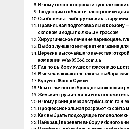
В чому головні переваги купівлі якісних
Тенденции в области электроники для
Особливості вибору якісних та зручних
Правильная подготовка лыж к сезону 
склонам и езды по любым трассам
Хирургическое лечение варикоцеле: г
Выбор лучшего интернет-магазина для
Церезин высочайшего качества: открой
компании Wax05366.com.ua
Гид по выбору худи: от фасона до цвет
В чем заключаются плюсы выбора кач
Купуйте Жіночі Сумки
Чем отличаются брендовые женские р
Женские трусы-слипы и их положитель
В чому різниця між австрійською та н
Профессиональная разработка сайта м
Как выбрать подходящие головоломки 
Найкращі переваги вибору якісного кн
Нагрівальний кабель в стяжку: відмінно