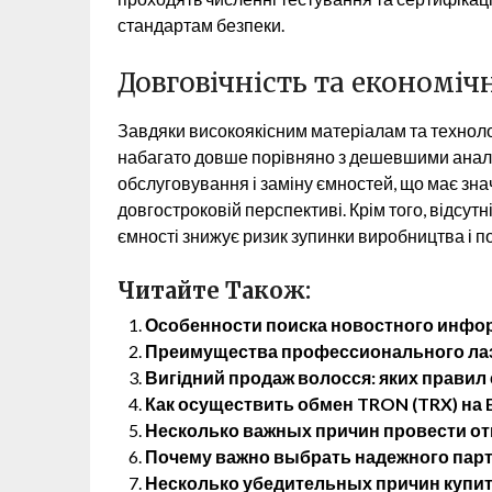
стандартам безпеки.
Довговічність та економіч
Завдяки високоякісним матеріалам та технолог
набагато довше порівняно з дешевшими анал
обслуговування і заміну ємностей, що має зна
довгостроковій перспективі. Крім того, відсутн
ємності знижує ризик зупинки виробництва і п
Читайте Також:
Особенности поиска новостного инфо
Преимущества профессионального лаз
Вигідний продаж волосся: яких правил
Как осуществить обмен TRON (TRX) на E
Несколько важных причин провести от
Почему важно выбрать надежного партн
Несколько убедительных причин купит