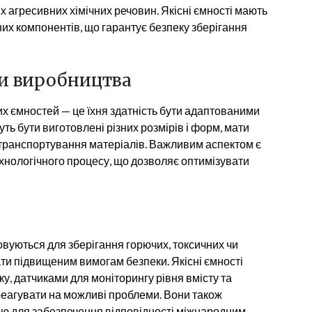
нших агресивних хімічних речовин. Якісні ємності мають
них компонентів, що гарантує безпеку зберігання
би виробництва
х ємностей — це їхня здатність бути адаптованими
ть бути виготовлені різних розмірів і форм, мати
о транспортування матеріалів. Важливим аспектом є
ехнологічного процесу, що дозволяє оптимізувати
овуються для зберігання горючих, токсичних чи
ати підвищеним вимогам безпеки. Якісні ємності
, датчиками для моніторингу рівня вмісту та
реагувати на можливі проблеми. Вони також
ію для забезпечення відповідності міжнародним