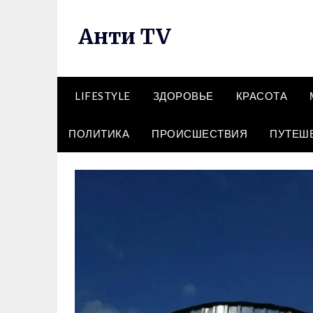
Перейти
к
Анти TV
содержимому
LIFESTYLE
ЗДОРОВЬЕ
КРАСОТА
ПОЛИТИКА
ПРОИСШЕСТВИЯ
ПУТЕШ