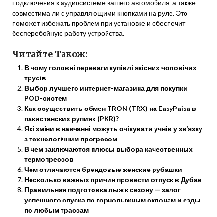
подключения к аудиосистеме вашего автомобиля, а также
совместима ли с управляющими кнопками на руле. Это
поможет избежать проблем при установке и обеспечит
бесперебойную работу устройства.
Читайте Також:
В чому головні переваги купівлі якісних чоловічих
трусів
Выбор лучшего интернет-магазина для покупки
POD-систем
Как осуществить обмен TRON (TRX) на EasyPaisa в
пакистанских рупиях (PKR)?
Які зміни в навчанні можуть очікувати учнів у зв’язку
з технологічним прогресом
В чем заключаются плюсы выбора качественных
термопрессов
Чем отличаются брендовые женские рубашки
Несколько важных причин провести отпуск в Дубае
Правильная подготовка лыж к сезону — залог
успешного спуска по горнолыжным склонам и езды
по любым трассам