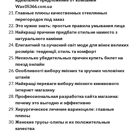
Wax05366.com.ua
Главные плюсы качественных стеклянных
перегородок под заказ
Это нужно знать: простые правила умывания лица
Найкращі причини придбати стильне намисто з
натурального каміння
Елегантний та сучасний світ моди для жінок великих
розмірів: тенденції, стиль та комфорт
Несколько убедительных причин купить билет на
поезд онлайн
Особливості вибору якісних та зручних чоловічих
штанів
Найкращі переваги вибору якісного книжкового
інтернет-магазину
Профессиональная разработка сайта магазина:
почему это выгодно и эффективно
Хирургическое лечение варикоцеле: главные
плюсы
Женские трусы-слипы и их положительные
качества