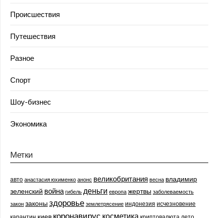
Происшествия
Путешествия
Разное
Спорт
Шоу-бизнес
Экономика
Метки
великобритания
владимир
авто
анастасия юхименко
анонс
весна
деньги
война
зеленский
жертвы
гибель
европа
заболеваемость
здоровье
законы
индонезия
исчезновение
закон
землетрясение
коронавирус
косметика
киев
карантин
криптовалюта
лето