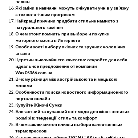
плюсы
Які зміни в навчанні можуть очікувати учнів у зв’язку
з технологічним прогресом
Найкращі причини придбати стильне намисто з
натурального каміння
О чем стоит помнить при выборе и покупке
моторного масла в Интернете
Особливості вибору якісних та зручних чоловічих
штанів
Церезин высочайшего качества: откройте для себя
идеальное предложение от компании
Wax05366.com.ua
В чому різниця між австрійською та німецькою
мовами
Особенности поиска новостного информационного
портала онлайн
Купуйте Жіночі Сумки
Елегантний та сучасний світ моди для жінок великих
розмірів: тенденції, стиль та комфорт
В чем заключаются плюсы выбора качественных
термопрессов
Как осуществить обмен TRON (TRX) на EasyPaisa в