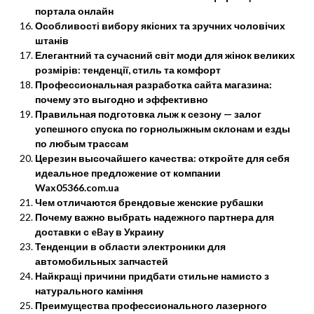
портала онлайн
Особливості вибору якісних та зручних чоловічих
штанів
Елегантний та сучасний світ моди для жінок великих
розмірів: тенденції, стиль та комфорт
Профессиональная разработка сайта магазина:
почему это выгодно и эффективно
Правильная подготовка лыж к сезону — залог
успешного спуска по горнолыжным склонам и езды
по любым трассам
Церезин высочайшего качества: откройте для себя
идеальное предложение от компании
Wax05366.com.ua
Чем отличаются брендовые женские рубашки
Почему важно выбрать надежного партнера для
доставки с eBay в Украину
Тенденции в области электроники для
автомобильных запчастей
Найкращі причини придбати стильне намисто з
натурального каміння
Преимущества профессионального лазерного