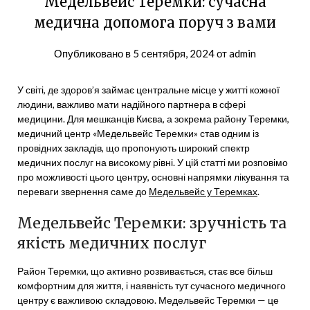
Медельвейс Теремки: сучасна
медична допомога поруч з вами
Опубликовано в
5 сентября, 2024
от
admin
У світі, де здоров’я займає центральне місце у житті кожної
людини, важливо мати надійного партнера в сфері
медицини. Для мешканців Києва, а зокрема району Теремки,
медичний центр «Медельвейс Теремки» став одним із
провідних закладів, що пропонують широкий спектр
медичних послуг на високому рівні. У цій статті ми розповімо
про можливості цього центру, основні напрямки лікування та
переваги звернення саме до
Медельвейс у Теремках
.
Медельвейс Теремки: зручність та
якість медичних послуг
Район Теремки, що активно розвивається, стає все більш
комфортним для життя, і наявність тут сучасного медичного
центру є важливою складовою. Медельвейс Теремки — це