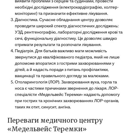
виявити проблеми з серцем та судинами, провести
необхідні дослідження (електрокардіографію, холтер-
моніторинг) та призначити ефективне лікування.
Діагностика. Сучасне обладнання центру дозволяє
проводити широкий спектр діагностичних досліджень:
УЗД, рентгенографію, лабораторні дослідження крові та
сечі, функціональну діагностику. Це дозволяє швидко
отримати результати та розпочати лікування.
Педіатрія. Для батьків важливо мати можливість
звернутися до кваліфікованого педіатра, який не лише
допоможе впоратися з гострими захворюваннями у
дітей, а й надасть поради з питань профілактики,
вакцинації та правильного догляду за малюками.
Отоларингологія (ЛОР). Захворювання вуха, горла та
носа є частими причинами звернення до лікаря. ЛОР-
спеціалісти «Медельвейс Теремки» надають допомогу
при гострих та хронічних захворюваннях ЛОР-органів,
таких як отит, синусит, ангіна.
Переваги медичного центру
«Медельвейс Теремки»