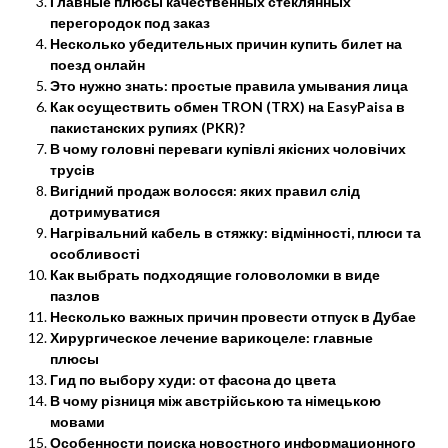
Главные плюсы качественных стеклянных
перегородок под заказ
Несколько убедительных причин купить билет на
поезд онлайн
Это нужно знать: простые правила умывания лица
Как осуществить обмен TRON (TRX) на EasyPaisa в
пакистанских рупиях (PKR)?
В чому головні переваги купівлі якісних чоловічих
трусів
Вигідний продаж волосся: яких правил слід
дотримуватися
Нагрівальний кабель в стяжку: відмінності, плюси та
особливості
Как выбрать подходящие головоломки в виде
пазлов
Несколько важных причин провести отпуск в Дубае
Хирургическое лечение варикоцеле: главные
плюсы
Гид по выбору худи: от фасона до цвета
В чому різниця між австрійською та німецькою
мовами
Особенности поиска новостного информационного