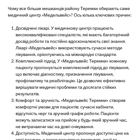
Чому все більше мешканців району Теремки обирають саме
медичний центр «Медельвейс»? Ось кілька ключових причин:
Досвідчені лікарі. У медичному центрі працюють
висококваліфіковані спеціалісти, які мають багаторічний
досвід роботи та постійно вдосконалюють свої знання.
Лікарі «Медельвейс» використовують сучасні методи
лікування, орієнтуючись на міжнародні стандарти.
Комплексний підхід. У «Медельвейс Теремки» кожному
пацієнту пропонується комплексний підхід до лікування,
що включає діагностику, призначення лікування,
профілактику та реабілітацію. Це дозволяє ефективно
вирішувати медичні проблеми та досягати стійких
результатів.
Комфорт та зручність. «Медельвейс Теремки» створив
комфортні умови для пацієнтів: сучасні кабінети,
відсутність черг та зручний графік роботи. Пацієнти
можуть записатися на прийом у будь-який зручний час,
не витрачаючи час на довгі очікування.
Доступність. Медичний центр пропонує доступні ціни на
свої послуги, а також регулярно проводить акції та