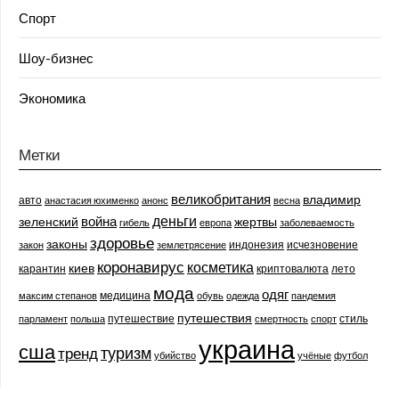
Спорт
Шоу-бизнес
Экономика
Метки
великобритания
владимир
авто
анастасия юхименко
анонс
весна
деньги
война
зеленский
жертвы
гибель
европа
заболеваемость
здоровье
законы
индонезия
исчезновение
закон
землетрясение
коронавирус
косметика
киев
карантин
криптовалюта
лето
мода
одяг
медицина
максим степанов
обувь
одежда
пандемия
путешествия
путешествие
стиль
парламент
польша
смертность
спорт
украина
сша
туризм
тренд
убийство
учёные
футбол