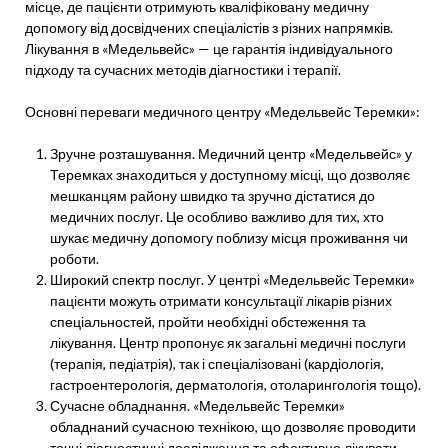
місце, де пацієнти отримують кваліфіковану медичну
допомогу від досвідчених спеціалістів з різних напрямків.
Лікування в «Медельвейс» — це гарантія індивідуального
підходу та сучасних методів діагностики і терапії.
Основні переваги медичного центру «Медельвейс Теремки»:
Зручне розташування. Медичний центр «Медельвейс» у
Теремках знаходиться у доступному місці, що дозволяє
мешканцям району швидко та зручно дістатися до
медичних послуг. Це особливо важливо для тих, хто
шукає медичну допомогу поблизу місця проживання чи
роботи.
Широкий спектр послуг. У центрі «Медельвейс Теремки»
пацієнти можуть отримати консультації лікарів різних
спеціальностей, пройти необхідні обстеження та
лікування. Центр пропонує як загальні медичні послуги
(терапія, педіатрія), так і спеціалізовані (кардіологія,
гастроентерологія, дерматологія, отоларингологія тощо).
Сучасне обладнання. «Медельвейс Теремки»
обладнаний сучасною технікою, що дозволяє проводити
точні діагностичні дослідження та ефективно лікувати