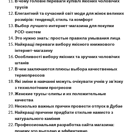
В чому головні переваги купівлі якісних чоловічих
трусів
Елегантний та сучасний світ моди для жінок великих
розмірів: тенденції, стиль та комфорт
Выбор лучшего интернет-магазина для покупки
POD-систем
Это нужно знать: простые правила умывания лица
Найкращі переваги вибору якісного книжкового
інтернет-магазину
Особливості вибору якісних та зручних чоловічих
штанів
В чем заключаются плюсы выбора качественных
термопрессов
Які зміни в навчанні можуть очікувати учнів у зв’язку
з технологічним прогресом
Женские трусы-слипы и их положительные
качества
Несколько важных причин провести отпуск в Дубае
Найкращі причини придбати стильне намисто з
натурального каміння
Профессиональная разработка сайта магазина:
почему это выгодно и эффективно