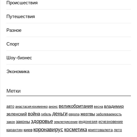
Происшествия
Путешествия
Разное
Спорт
Шоу-бизнес
Экономика
Метки
великобритания
владимир
авто
анастасия юхименко
анонс
весна
деньги
война
зеленский
жертвы
гибель
европа
заболеваемость
здоровье
законы
индонезия
исчезновение
закон
землетрясение
коронавирус
косметика
киев
карантин
криптовалюта
лето