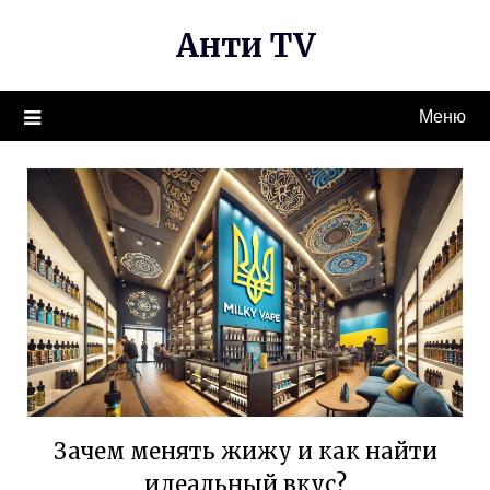
Перейти
Анти TV
к
содержимому
Меню
Зачем менять жижу и как найти
идеальный вкус?