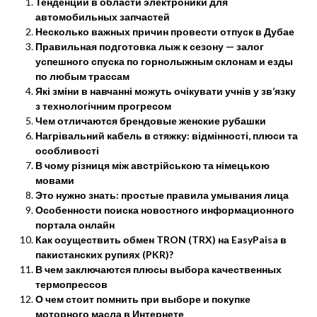
Тенденции в области электроники для
автомобильных запчастей
Несколько важных причин провести отпуск в Дубае
Правильная подготовка лыж к сезону — залог
успешного спуска по горнолыжным склонам и езды
по любым трассам
Які зміни в навчанні можуть очікувати учнів у зв’язку
з технологічним прогресом
Чем отличаются брендовые женские рубашки
Нагрівальний кабель в стяжку: відмінності, плюси та
особливості
В чому різниця між австрійською та німецькою
мовами
Это нужно знать: простые правила умывания лица
Особенности поиска новостного информационного
портала онлайн
Как осуществить обмен TRON (TRX) на EasyPaisa в
пакистанских рупиях (PKR)?
В чем заключаются плюсы выбора качественных
термопрессов
О чем стоит помнить при выборе и покупке
моторного масла в Интернете