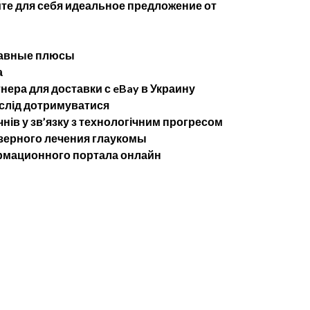
те для себя идеальное предложение от
лавные плюсы
а
ера для доставки с eBay в Украину
 слід дотримуватися
чнів у зв’язку з технологічним прогресом
ерного лечения глаукомы
рмационного портала онлайн