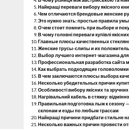
Найкращі переваги вибору якісного кн
Чем отличаются брендовые женские р
Это нужно знать: простые правила ум
О чем стоит помнить при выборе и пок
В чому головні переваги купівлі якісних
Главные плюсы качественных стеклянн
Женские трусы-слипы и их положитель
Выбор лучшего интернет-магазина для
Профессиональная разработка сайта м
Как выбрать подходящие головоломки 
В чем заключаются плюсы выбора кач
Несколько убедительных причин купит
Особливості вибору якісних та зручних
Нагрівальний кабель в стяжку: відмінно
Правильная подготовка лыж к сезону 
склонам и езды по любым трассам
Найкращі причини придбати стильне на
Несколько важных причин провести от