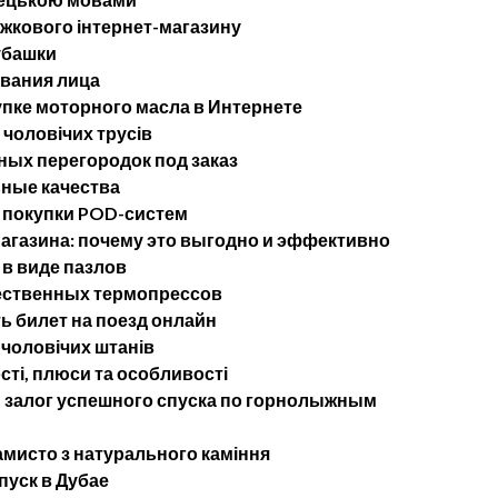
ижкового інтернет-магазину
убашки
ывания лица
упке моторного масла в Интернете
 чоловічих трусів
ых перегородок под заказ
ные качества
 покупки POD-систем
агазина: почему это выгодно и эффективно
в виде пазлов
ественных термопрессов
ь билет на поезд онлайн
 чоловічих штанів
сті, плюси та особливості
— залог успешного спуска по горнолыжным
мисто з натурального каміння
пуск в Дубае