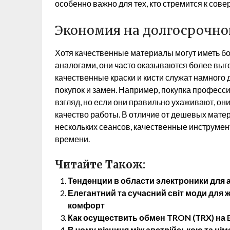
особенно важно для тех, кто стремится к сове
Экономия на долгосрочно
Хотя качественные материалы могут иметь б
аналогами, они часто оказываются более вы
качественные краски и кисти служат намного
покупок и замен. Например, покупка професс
взгляд, но если они правильно ухаживают, они
качество работы. В отличие от дешевых матер
нескольких сеансов, качественные инструмен
времени.
Читайте Також:
Тенденции в области электроники для
Елегантний та сучасний світ моди для жі
комфорт
Как осуществить обмен TRON (TRX) на E
В чому різниця між австрійською та н