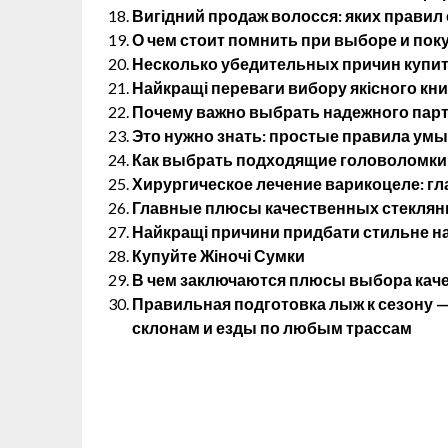
Вигідний продаж волосся: яких правил
О чем стоит помнить при выборе и пок
Несколько убедительных причин купит
Найкращі переваги вибору якісного кн
Почему важно выбрать надежного партн
Это нужно знать: простые правила ум
Как выбрать подходящие головоломки 
Хирургическое лечение варикоцеле: г
Главные плюсы качественных стеклянн
Найкращі причини придбати стильне на
Купуйте Жіночі Сумки
В чем заключаются плюсы выбора кач
Правильная подготовка лыж к сезону 
склонам и езды по любым трассам