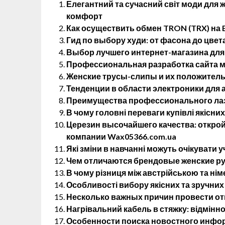
Елегантний та сучасний світ моди для жі
комфорт
Как осуществить обмен TRON (TRX) на E
Гид по выбору худи: от фасона до цвет
Выбор лучшего интернет-магазина для
Профессиональная разработка сайта м
Женские трусы-слипы и их положитель
Тенденции в области электроники для
Преимущества профессионального лаз
В чому головні переваги купівлі якісних
Церезин высочайшего качества: открой
компании Wax05366.com.ua
Які зміни в навчанні можуть очікувати у
Чем отличаются брендовые женские р
В чому різниця між австрійською та н
Особливості вибору якісних та зручних
Несколько важных причин провести от
Нагрівальний кабель в стяжку: відмінно
Особенности поиска новостного инфо