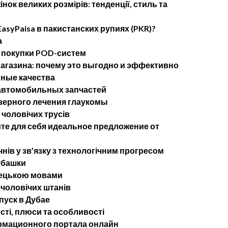
нок великих розмірів: тенденції, стиль та
asyPaisa в пакистанских рупиях (PKR)?
а
 покупки POD-систем
агазина: почему это выгодно и эффективно
ные качества
 автомобильных запчастей
ерного лечения глаукомы
 чоловічих трусів
те для себя идеальное предложение от
чнів у зв’язку з технологічним прогресом
убашки
імецькою мовами
 чоловічих штанів
пуск в Дубае
сті, плюси та особливості
рмационного портала онлайн