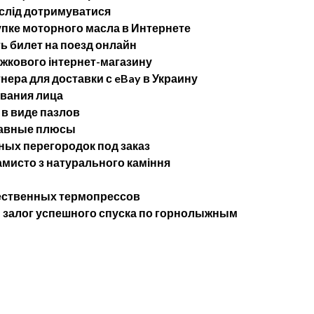
 слід дотримуватися
упке моторного масла в Интернете
ь билет на поезд онлайн
ижкового інтернет-магазину
ера для доставки с eBay в Украину
ывания лица
в виде пазлов
лавные плюсы
ых перегородок под заказ
мисто з натурального каміння
ественных термопрессов
— залог успешного спуска по горнолыжным