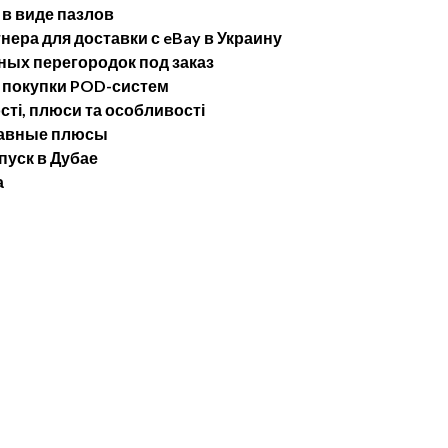
в виде пазлов
ера для доставки с eBay в Украину
ых перегородок под заказ
 покупки POD-систем
сті, плюси та особливості
лавные плюсы
пуск в Дубае
а