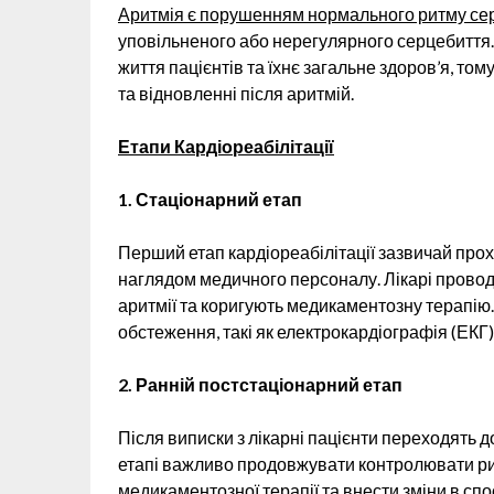
Аритмія є порушенням нормального ритму се
уповільненого або нерегулярного серцебиття.
життя пацієнтів та їхнє загальне здоров’я, том
та відновленні після аритмій.
Етапи Кардіореабілітації
1. Стаціонарний етап
Перший етап кардіореабілітації зазвичай прохо
наглядом медичного персоналу. Лікарі провод
аритмії та коригують медикаментозну терапію.
обстеження, такі як електрокардіографія (ЕКГ
2. Ранній постстаціонарний етап
Після виписки з лікарні пацієнти переходять д
етапі важливо продовжувати контролювати ри
медикаментозної терапії та внести зміни в сп