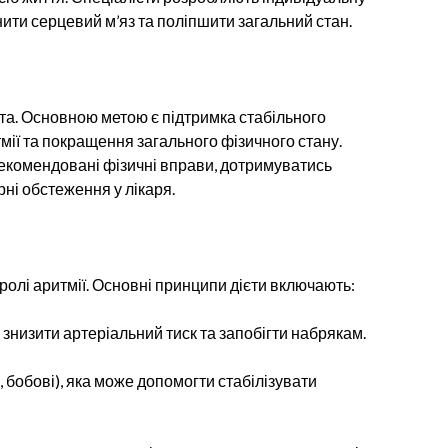
ити серцевий м’яз та поліпшити загальний стан.
нта. Основною метою є підтримка стабільного
мії та покращення загального фізичного стану.
екомендовані фізичні вправи, дотримуватись
ні обстеження у лікаря.
олі аритмії. Основні принципи дієти включають:
низити артеріальний тиск та запобігти набрякам.
і, бобові), яка може допомогти стабілізувати