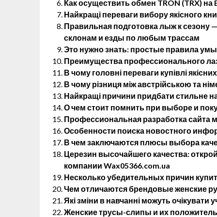
Как осуществить обмен TRON (TRX) на E
Найкращі переваги вибору якісного кн
Правильная подготовка лыж к сезону 
склонам и езды по любым трассам
Это нужно знать: простые правила ум
Преимущества профессионального лаз
В чому головні переваги купівлі якісних
В чому різниця між австрійською та н
Найкращі причини придбати стильне на
О чем стоит помнить при выборе и пок
Профессиональная разработка сайта м
Особенности поиска новостного инфо
В чем заключаются плюсы выбора кач
Церезин высочайшего качества: открой
компании Wax05366.com.ua
Несколько убедительных причин купит
Чем отличаются брендовые женские р
Які зміни в навчанні можуть очікувати у
Женские трусы-слипы и их положитель