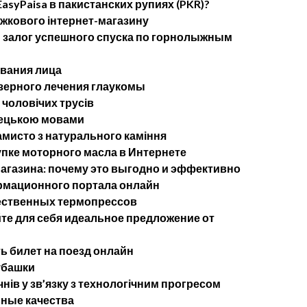
asyPaisa в пакистанских рупиях (PKR)?
ижкового інтернет-магазину
— залог успешного спуска по горнолыжным
ывания лица
ерного лечения глаукомы
 чоловічих трусів
імецькою мовами
мисто з натурального каміння
упке моторного масла в Интернете
агазина: почему это выгодно и эффективно
рмационного портала онлайн
ественных термопрессов
те для себя идеальное предложение от
ь билет на поезд онлайн
убашки
чнів у зв’язку з технологічним прогресом
ные качества