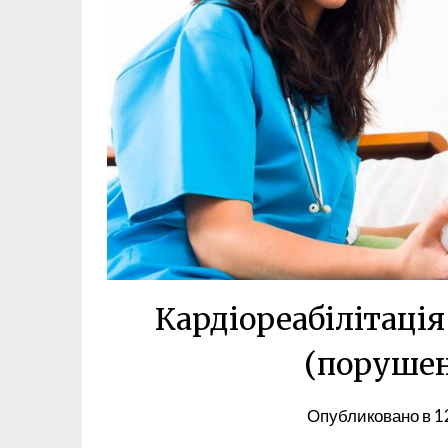
Кардіореабілітація
(поруше
Опубликовано в
1