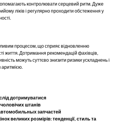
 допомагають контролювати серцевий ритм. Дуже
йому ліків і регулярно проходити обстеження у
ості.
важливим процесом, що сприяє відновленню
ті життя. Дотримання рекомендацій фахівців,
вність можуть суттєво знизити ризики ускладнень і
з аритмією.
 слід дотримуватися
 чоловічих штанів
 автомобильных запчастей
нок великих розмірів: тенденції, стиль та