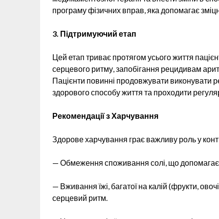
програму фізичних вправ, яка допомагає зміцн
3. Підтримуючий етап
Цей етап триває протягом усього життя паціє
серцевого ритму, запобігання рецидивам арит
Пацієнти повинні продовжувати виконувати р
здорового способу життя та проходити регуляр
Рекомендації з Харчування
Здорове харчування грає важливу роль у контр
— Обмеження споживання солі, що допомагає з
— Вживання їжі, багатої на калій (фрукти, овоч
серцевий ритм.