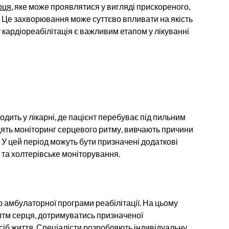
рця
, яке може проявлятися у вигляді прискореного,
 Це захворювання може суттєво впливати на якість
у кардіореабілітація є важливим етапом у лікуванні
дить у лікарні, де пацієнт перебуває під пильним
ять моніторинг серцевого ритму, вивчають причини
 У цей період можуть бути призначені додаткові
) та холтерівське моніторування.
о амбулаторної програми реабілітації. На цьому
тм серця, дотримуватись призначеної
осіб життя. Спеціалісти розробляють індивідуальну