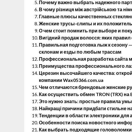
Почему важно выбрать надежного партн
В чому різниця між австрійською та н
Главные плюсы качественных стеклянн
Женские трусы-слипы и их положитель
О чем стоит помнить при выборе и пок
Вигідний продаж волосся: яких правил
Правильная подготовка лыж к сезону 
склонам и езды по любым трассам
Профессиональная разработка сайта м
Преимущества профессионального лаз
Церезин высочайшего качества: открой
компании Wax05366.com.ua
Чем отличаются брендовые женские р
Как осуществить обмен TRON (TRX) на E
Это нужно знать: простые правила ум
Найкращі причини придбати стильне на
Тенденции в области электроники для
Особенности поиска новостного инфо
Как выбрать подходящие головоломки 