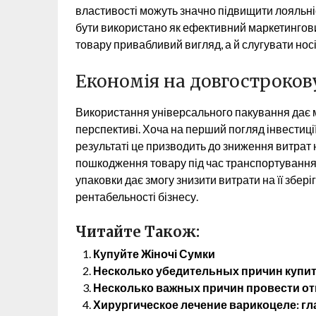
властивості можуть значно підвищити лояльніс
бути використано як ефективний маркетингови
товару привабливий вигляд, а й слугувати нос
Економія на довгостроков
Використання універсального пакування дає м
перспективі. Хоча на перший погляд інвестиці
результаті це призводить до зниження витрат н
пошкодження товару під час транспортування. 
упаковки дає змогу знизити витрати на її збер
рентабельності бізнесу.
Читайте Також:
Купуйте Жіночі Сумки
Несколько убедительных причин купит
Несколько важных причин провести от
Хирургическое лечение варикоцеле: г