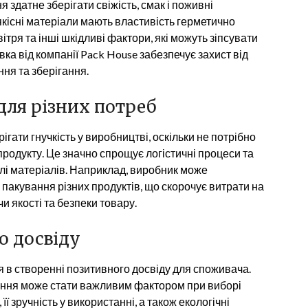
 здатне зберігати свіжість, смак і поживні
якісні матеріали мають властивість герметично
ітря та інші шкідливі фактори, які можуть зіпсувати
ка від компанії Pack House забезпечує захист від
ня та зберігання.
 для різних потреб
гати гнучкість у виробництві, оскільки не потрібно
родукту. Це значно спрощує логістичні процеси та
лі матеріалів. Наприклад, виробник може
 пакування різних продуктів, що скорочує витрати на
и якості та безпеки товару.
о досвіду
 в створенні позитивного досвіду для споживача.
ання може стати важливим фактором при виборі
її зручність у використанні, а також екологічні