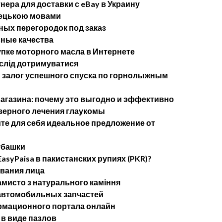
ера для доставки с eBay в Украину
імецькою мовами
ых перегородок под заказ
ные качества
упке моторного масла в Интернете
 слід дотримуватися
— залог успешного спуска по горнолыжным
агазина: почему это выгодно и эффективно
ерного лечения глаукомы
те для себя идеальное предложение от
убашки
asyPaisa в пакистанских рупиях (PKR)?
ывания лица
мисто з натурального каміння
 автомобильных запчастей
рмационного портала онлайн
в виде пазлов