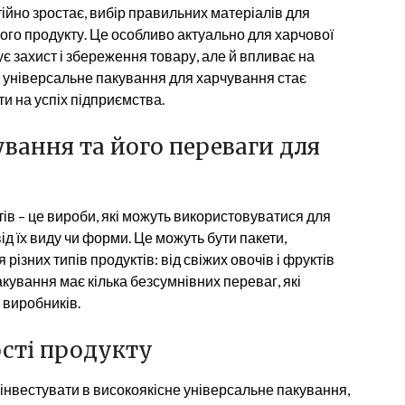
стійно зростає, вибір правильних матеріалів для
ого продукту. Це особливо актуально для харчової
є захист і збереження товару, але й впливає на
 універсальне пакування для харчування стає
ти на успіх підприємства.
вання та його переваги для
ів – це вироби, які можуть використовуватися для
д їх виду чи форми. Це можуть бути пакети,
 різних типів продуктів: від свіжих овочів і фруктів
кування має кілька безсумнівних переваг, які
 виробників.
ості продукту
 інвестувати в високоякісне універсальне пакування,