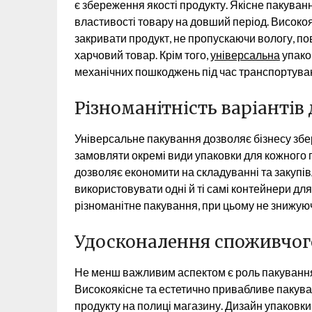
є збереження якості продукту. Якісне пакування
властивості товару на довший період. Високо
закривати продукт, не пропускаючи вологу, пов
харчовий товар. Крім того,
універсальна
упаков
механічних пошкоджень під час транспортуван
Різноманітність варіантів
Універсальне пакування дозволяє бізнесу збері
замовляти окремі види упаковки для кожного п
дозволяє економити на складуванні та закупів
використовувати одні й ті самі контейнери для
різноманітне пакування, при цьому не знижуюч
Удосконалення споживчог
Не менш важливим аспектом є роль пакування
Високоякісне та естетично привабливе пакув
продукту на полиці магазину. Дизайн упаковки, 