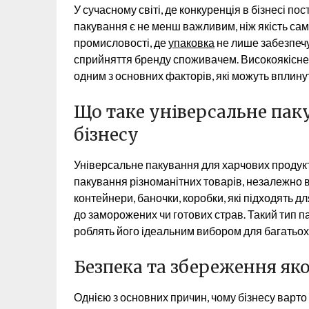
У сучасному світі, де конкуренція в бізнесі по
пакування є не менш важливим, ніж якість сам
промисловості, де
упаковка
не лише забезпечу
сприйняття бренду споживачем. Високоякісне
одним з основних факторів, які можуть вплину
Що таке універсальне паку
бізнесу
Універсальне пакування для харчових продукт
пакування різноманітних товарів, незалежно ві
контейнери, баночки, коробки, які підходять для
до заморожених чи готових страв. Такий тип па
роблять його ідеальним вибором для багатьох
Безпека та збереження як
Однією з основних причин, чому бізнесу варто