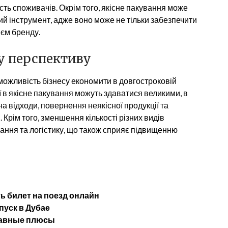
ть споживачів. Окрім того, якісне пакування може
й інструмент, адже воно може не тільки забезпечити
ієм бренду.
у перспективу
ожливість бізнесу економити в довгостроковій
ї в якісне пакування можуть здаватися великими, в
а відходи, повернення неякісної продукції та
Крім того, зменшення кількості різних видів
ігання та логістику, що також сприяє підвищенню
ь билет на поезд онлайн
пуск в Дубае
лавные плюсы