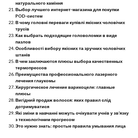
натурального каміння
Выбор лучшего интернет-магазина для покупки
POD-систем
В чому головні переваги купівлі якісних чоловічих
трусів
Как выбрать подходящие головоломки в виде
пазлов
Особливості вибору якісних та зручних чоловічих
штанів
В чем заключаются плюсы выбора качественных
термопрессов
Преимущества профессионального лазерного
лечения глаукомы
Хирургическое лечение варикоцеле: главные
плюсы
Вигідний продаж волосся: яких правил слід
дотримуватися
Які зміни в навчанні можуть очікувати учнів у зв’язку
з технологічним прогресом
Это нужно знать: простые правила умывания лица