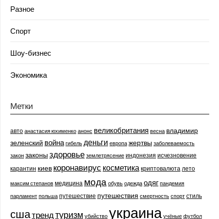
Разное
Спорт
Шоу-бизнес
Экономика
Метки
великобритания
владимир
авто
анастасия юхименко
анонс
весна
деньги
война
зеленский
жертвы
гибель
европа
заболеваемость
здоровье
законы
индонезия
исчезновение
закон
землетрясение
коронавирус
косметика
киев
карантин
криптовалюта
лето
мода
одяг
медицина
максим степанов
обувь
одежда
пандемия
путешествия
путешествие
стиль
парламент
польша
смертность
спорт
украина
сша
туризм
тренд
убийство
учёные
футбол